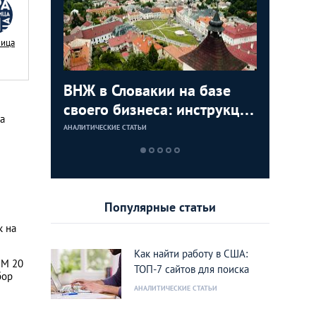
Nица
с в
ВНЖ в Словакии на базе
Деньги л
Зарплат
Виза в К
ура для
своего бизнеса: инструкция
тайских
выгодно
переехат
а
для граждан СНГ
столице
кленово
АНАЛИТИЧЕСКИЕ СТАТЬИ
АНАЛИТИЧЕСКИЕ 
АНАЛИТИЧЕСКИЕ 
АНАЛИТИЧЕСКИЕ 
Популярные статьи
к на
Как найти работу в США:
ЧМ 20
ТОП-7 сайтов для поиска
бор
АНАЛИТИЧЕСКИЕ СТАТЬИ