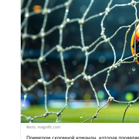
Венгрия
Германия
Греция
Испания
Казахстан
Канада
Кипр
Латвия
Фото: magnific.com
Примером скромной команды, которая проявляе