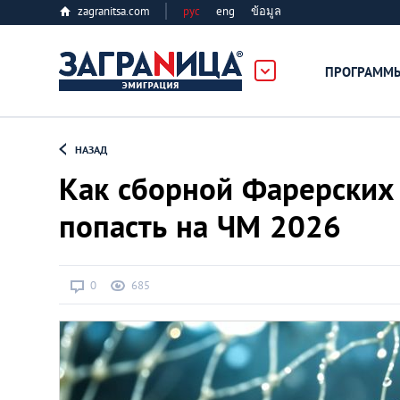
zagranitsa.com
рус
eng
ข้อมูล
ПРОГРАММ
Loading...
НАЗАД
Как сборной Фарерских 
попасть на ЧМ 2026
Все страны
0
685
Болгария
Великобритания