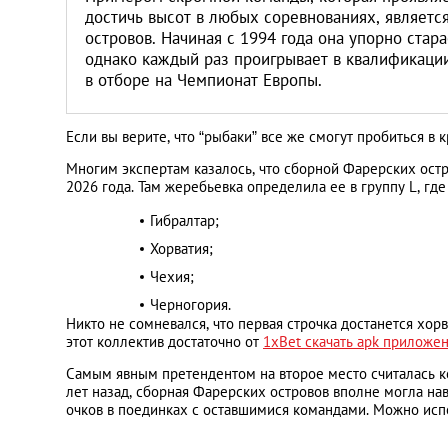
Литва
достичь высот в любых соревнованиях, являетс
островов. Начиная с 1994 года она упорно стар
однако каждый раз проигрывает в квалификации.
Мальта
в отборе на Чемпионат Европы.
Польша
Если вы верите, что “рыбаки” все же смогут пробиться в 
Португалия
Многим экспертам казалось, что сборной Фарерских ост
2026 года. Там жеребьевка определила ее в группу L, где
Гибралтар;
Россия
Хорватия;
Чехия;
Словакия
Черногория.
Никто не сомневался, что первая строчка достанется хор
Словения
этот коллектив достаточно от
1xBet скачать apk приложе
Самым явным претендентом на второе место считалась ко
США
лет назад, сборная Фарерских островов вполне могла нав
очков в поединках с оставшимися командами. Можно испо
Таиланд