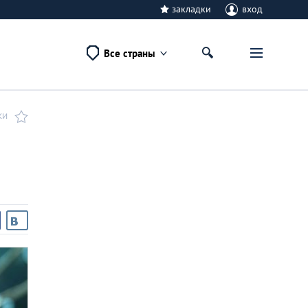
закладки
вход
Все страны
КИ