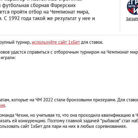
я футбольная сборная Фарерских
ается пройти отбор на Чемпионат мира,
 С 1992 года такой же результат у нее и
Загра
Как открыть бизне
крупный турнир,
используйте сайт 1хБет
для ставок.
Словакии: процед
ровов удастся справиться с отборочным турниром на Чемпионат мир
иностранцев
АНАЛИТИЧЕСКИЕ СТАТЬИ
 играли:
ватам, которые на ЧМ 2022 стали бронзовыми призерами. Для ставо
ния
.
манда Чехии, но учитывая то, что она проходила квалификацию в 
язать ей конкуренцию. Поэтому главной задачей “рыбаков” стал на
льзовать сайт 1хБет для пари на них в любых соревнованиях.