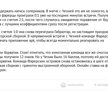
держать натиск соперников. В матче с Чехией это им не помогло, 
 фарерцы проиграли 0:1 уже на последних минутах встречи. Получ
м со счетом 2:1, после чего случилось ожидаемое поражение от Хо
а с лучшими коэффициентами сразу после регистрации.
 счетом 1:0 она снова переиграла Гибралтар, но настоящим праздн
огорской сборной. В напряженной встрече с Чехией команде Фарер
качать приложение apk, чтобы всегда моментально реагировать на
ли Хорватии. Стоит отметить, что измотанная команда все же смогла
ы получили 12 очков. Но у Чехии было 16 баллов, поэтому ей дост
орватия. Команда Фарерских островов снова остановилась в шаге от
пкая сборная с грамотно выстроенной обороной. Онлайн ставка на ф
рах.
В ЗАКЛАД
НАПЕЧАТАТЬ