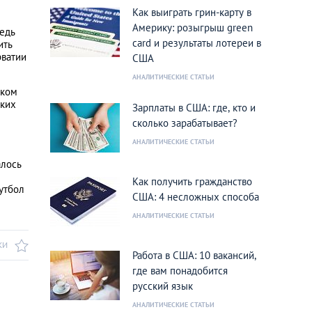
Как выиграть грин-карту в
Америку: розыгрыш green
ведь
card и результаты лотереи в
ить
рватии
США
АНАЛИТИЧЕСКИЕ СТАТЬИ
иком
ских
Зарплаты в США: где, кто и
сколько зарабатывает?
АНАЛИТИЧЕСКИЕ СТАТЬИ
алось
Как получить гражданство
утбол
США: 4 несложных способа
АНАЛИТИЧЕСКИЕ СТАТЬИ
КИ
Работа в США: 10 вакансий,
где вам понадобится
русский язык
АНАЛИТИЧЕСКИЕ СТАТЬИ