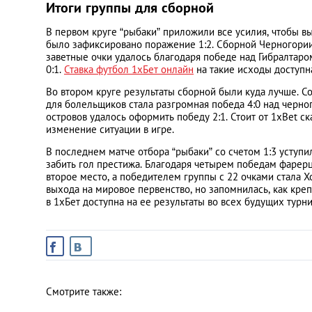
Итоги группы для сборной
В первом круге “рыбаки” приложили все усилия, чтобы вы
Украина
было зафиксировано поражение 1:2. Сборной Черногории
заветные очки удалось благодаря победе над Гибралтаро
0:1.
Ставка футбол 1хБет онлайн
на такие исходы доступн
Франция
Во втором круге результаты сборной были куда лучше. Со
для болельщиков стала разгромная победа 4:0 над черн
Черногория
островов удалось оформить победу 2:1. Стоит от 1xBet с
изменение ситуации в игре.
Эстония
В последнем матче отбора “рыбаки” со счетом 1:3 уступи
забить гол престижа. Благодаря четырем победам фарерц
второе место, а победителем группы с 22 очками стала Х
Другие
выхода на мировое первенство, но запомнилась, как кре
в 1хБет доступна на ее результаты во всех будущих турни
Смотрите также: