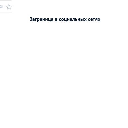
КИ
Заграница в социальных сетях