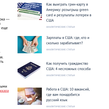
Как выиграть грин-карту в
Америку: розыгрыш green
card и результаты лотереи в
рока —
США
и
АНАЛИТИЧЕСКИЕ СТАТЬИ
у еще
Зарплаты в США: где, кто и
сколько зарабатывает?
АНАЛИТИЧЕСКИЕ СТАТЬИ
у
я.
сть
Как получить гражданство
США: 4 несложных способа
АНАЛИТИЧЕСКИЕ СТАТЬИ
жными
Работа в США: 10 вакансий,
ккара
где вам понадобится
русский язык
АНАЛИТИЧЕСКИЕ СТАТЬИ