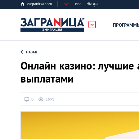
zagranitsa.com
рус
eng
ข้อมูล
ПРОГРАММ
Loading...
НАЗАД
Онлайн казино: лучшие
выплатами
Все страны
0
1691
Болгария
Великобритания