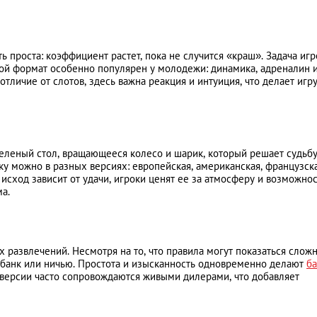
 проста: коэффициент растет, пока не случится «краш». Задача иг
кой формат особенно популярен у молодежи: динамика, адреналин 
личие от слотов, здесь важна реакция и интуиция, что делает игр
зеленый стол, вращающееся колесо и шарик, который решает судьб
тку можно в разных версиях: европейская, американская, французска
 исход зависит от удачи, игроки ценят ее за атмосферу и возможно
ма.
х развлечений. Несмотря на то, что правила могут показаться сло
ка, банк или ничью. Простота и изысканность одновременно делают
ба
версии часто сопровождаются живыми дилерами, что добавляет