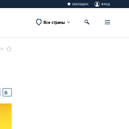
закладки
вход
Все страны
КИ