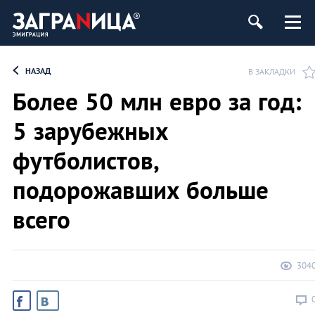
НАЗАД
В ЗАКЛАДКИ
Более 50 млн евро за год:
5 зарубежных
футболистов,
подорожавших больше
всего
304