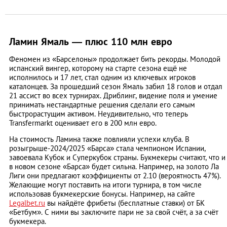
Ламин Ямаль — плюс 110 млн евро
Феномен из «Барселоны» продолжает бить рекорды. Молодой
испанский вингер, которому на старте сезона ещё не
исполнилось и 17 лет, стал одним из ключевых игроков
каталонцев. За прошедший сезон Ямаль забил 18 голов и отдал
21 ассист во всех турнирах. Дриблинг, видение поля и умение
принимать нестандартные решения сделали его самым
быстрорастущим активом. Неудивительно, что теперь
Transfermarkt оценивает его в 200 млн евро.
На стоимость Ламина также повлияли успехи клуба. В
розыгрыше-2024/2025 «Барса» стала чемпионом Испании,
завоевала Кубок и Суперкубок страны. Букмекеры считают, что и
в новом сезоне «Барса» будет сильна. Например, на золото Ла
Лиги они предлагают коэффициенты от 2.10 (вероятность 47%).
Желающие могут поставить на итоги турнира, в том числе
использовав букмекерские бонусы. Например, на сайте
Legalbet.ru
вы найдёте фрибеты (бесплатные ставки) от БК
«Бетбум». С ними вы заключите пари не за свой счёт, а за счёт
букмекера.