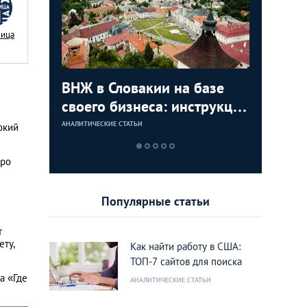
Nица
с в
ВНЖ в Словакии на базе
Деньги л
Зарплат
Виза в К
ура для
своего бизнеса: инструкция
тайских
выгодно
переехат
для граждан СНГ
столице
кленово
АНАЛИТИЧЕСКИЕ СТАТЬИ
АНАЛИТИЧЕСКИЕ 
АНАЛИТИЧЕСКИЕ 
АНАЛИТИЧЕСКИЕ 
окий
тро
Популярные статьи
т
ету,
Как найти работу в США:
ТОП-7 сайтов для поиска
а «Где
АНАЛИТИЧЕСКИЕ СТАТЬИ