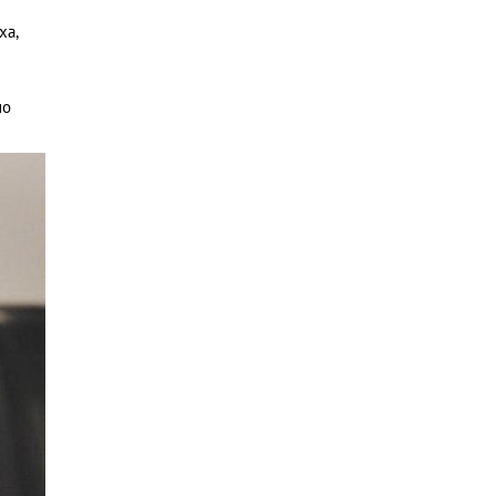
ха,
но