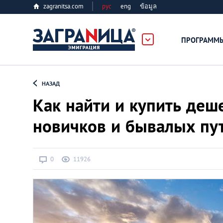
zagranitsa.com
рус
eng
ข้อมูล
ПРОГРАММ
Loading...
НАЗАД
Как найти и купить деш
новичков и бывалых пу
Все страны
0
11926
Болгария
Великобритания