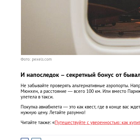
Фото: pexels.com
И напоследок – секретный бонус от быва
Не забывайте проверять альтернативные аэропорты. Нап
Мюнхен, а расстояние — всего 100 км. Или вместо Париж
улетела в такси.
Покупка авиабилета — это как квест, где в конце вас ждет
нужную цену. Летайте разумно!
Читайте также: «
Путешествуйте с уверенностью: как купи