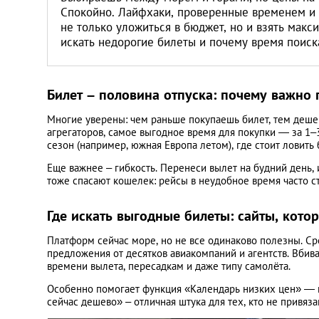
Литва
Спокойно. Лайфхаки, проверенные временем и 
не только уложиться в бюджет, но и взять макси
искать недорогие билеты и почему время поиск
Мальта
Польша
Билет – половина отпуска: почему важно 
Многие уверены: чем раньше покупаешь билет, тем дешев
Португалия
агрегаторов, самое выгодное время для покупки — за 1
сезон (например, южная Европа летом), где стоит ловить
Россия
Еще важнее – гибкость. Перенеси вылет на будний день, 
тоже спасают кошелек: рейсы в неудобное время часто с
Словакия
Где искать выгодные билеты: сайты, кот
Словения
Платформ сейчас море, но не все одинаково полезны. 
предложения от десятков авиакомпаний и агентств. Вбив
времени вылета, пересадкам и даже типу самолёта.
США
Особенно помогает функция «Календарь низких цен» — по
сейчас дешево» – отличная штука для тех, кто не привязан
Таиланд