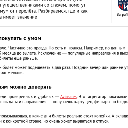
путешественниками со стажем, помогут
мум от перелёта. Разбираемся, где и как
Загра
а имеет значение
Как открыть бизне
покупать с умом
Словакии: процед
ле. Частично это правда. Но есть и нюансы. Например, по данным
иностранцев
АНАЛИТИЧЕСКИЕ СТАТЬИ
–3 месяца до вылета. Исключение — популярные направления в выс
 билеты еще раньше.
и билет может подешеветь в два раза. Поздний вечер или раннее у
тоят меньше.
орым можно доверять
Среди проверенных и удобных —
Aviasales
. Этот агрегатор показывае
аешь даты и направления — получаешь карту цен, фильтры по бюдж
казывающая, в какие дни билеты реально стоят копейки. А вкладк
 к конкретной стране, но очень хочет вырваться в отпуск.