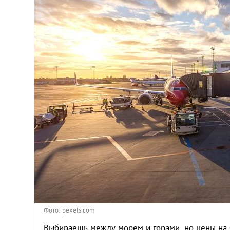
Венгрия
Германия
Греция
Испания
Казахстан
Канада
Кипр
Латвия
Фото: pexels.com
Выбираешь между морем и горами, но цены на 