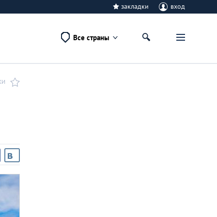
закладки
вход
Все страны
КИ