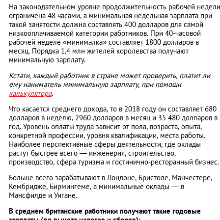
На законодательном уровне продолжительность рабочей недел
ограничена 48 часами, а минимальная недельная зарплата при
такой занятости должна составлять 400 долларов для самой
низкооплачиваемой категории работников. При 40-часовой
рабочей неделе «минималка» составляет 1800 долларов в
месяц. Порядка 1,4 млн жителей королевства получают
минимальную зарплату.
Кстати, каждый работник в стране может проверить, платит ли
ему наниматель минимальную зарплату, при помощи
калькулятора
.
Что касается среднего дохода, то в 2018 году он составляет 680
долларов в неделю, 2960 долларов в месяц и 35 480 долларов в
год. Уровень оплаты труда зависит от пола, возраста, опыта,
конкретной профессии, уровня квалификации, места работы.
Наиболее перспективные сферы деятельности, где оклады
растут быстрее всего — инженерия, строительство,
производство, сфера туризма и гостинично-ресторанный бизнес.
Больше всего зарабатывают в Лондоне, Бристоле, Манчестере,
Кембридже, Бирмингеме, а минимальные оклады — в
Мансфилде и Уигане.
В среднем британские работники получают такие годовые
зарплаты (до вычета налогов и сборов):