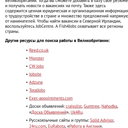
Великобритании. Тогда вы сможете добавить в базу свое резюме
и получать новости о вакансиях на почту. Также здесь
содержится ценная юридическая и организационная информаци
о трудоустройстве в стране и множество предложений напряму
от нанимателей. Чтобы найти вакансии в Северной Ирландии,
воспользуйтесь JobCentre. А Fish4Jobs охватывает все регионы
страны.
Другие ресурсы для поиска работы в Великобритании:
Reed.co.uk
Monster
CW Jobs
Jobsite
Adzuna
TotalJobs
Exec-appointments.com
Доски объявлений:
craigslist
,
Gumtree
,
Nahodka
,
«
Доска Объявлений
»
,
Uk4Ru
.
Русскоязычные сайты и группы:
Solid Advisor
,
24ru.com
,
EuRabota
, «
Работа в Англии
».