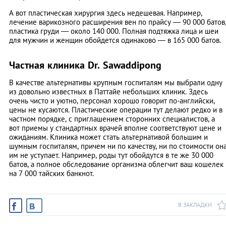
А вот пластическая хирургия здесь недешевая. Например,
лечение варикозного расширения вен по прайсу — 90 000 батов
пластика груди — около 140 000. Полная подтяжка лица и шеи
для мужчин и женщин обойдется одинаково — в 165 000 батов.
Частная клиника Dr. Sawaddipong
В качестве альтернативы крупным госпиталям мы выбрали одну
из довольно известных в Паттайе небольших клиник. Здесь
очень чисто и уютно, персонал хорошо говорит по-английски,
цены не кусаются. Пластические операции тут делают редко и в
частном порядке, с приглашением сторонних специалистов, а
вот приемы у стандартных врачей вполне соответствуют цене и
ожиданиям. Клиника может стать альтернативой большим и
шумным госпиталям, причем ни по качеству, ни по стоимости он
им не уступает. Например, роды тут обойдутся в те же 30 000
батов, а полное обследование организма облегчит ваш кошелек
на 7 000 тайских банкнот.
В ЗАКЛАДКИ