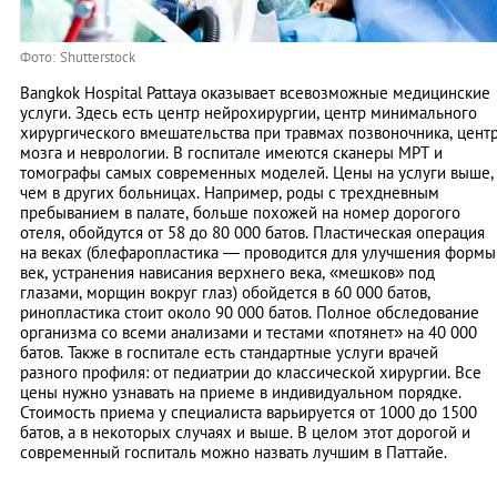
Фото: Shutterstock
Bangkok Hospital Pattaya оказывает всевозможные медицинские
услуги. Здесь есть центр нейрохирургии, центр минимального
хирургического вмешательства при травмах позвоночника, цент
мозга и неврологии. В госпитале имеются сканеры МРТ и
томографы самых современных моделей. Цены на услуги выше,
чем в других больницах. Например, роды с трехдневным
пребыванием в палате, больше похожей на номер дорогого
отеля, обойдутся от 58 до 80 000 батов. Пластическая операция
на веках (блефаропластика — проводится для улучшения формы
век, устранения нависания верхнего века, «мешков» под
глазами, морщин вокруг глаз) обойдется в 60 000 батов,
ринопластика стоит около 90 000 батов. Полное обследование
организма со всеми анализами и тестами «потянет» на 40 000
батов. Также в госпитале есть стандартные услуги врачей
разного профиля: от педиатрии до классической хирургии. Все
цены нужно узнавать на приеме в индивидуальном порядке.
Стоимость приема у специалиста варьируется от 1000 до 1500
батов, а в некоторых случаях и выше. В целом этот дорогой и
современный госпиталь можно назвать лучшим в Паттайе.