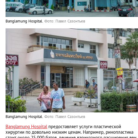
Banglamung Hospital.
Фото: Павел Сaзонтьев
Banglamung Hospital.
Фото: Павел Сaзонтьев
Banglamung Hospital
предоставляет услуги пластической
хирургии по довольно низким ценам. Например, ринопластика
стоит около 25 000 батов, лечение варикозного расширения вен