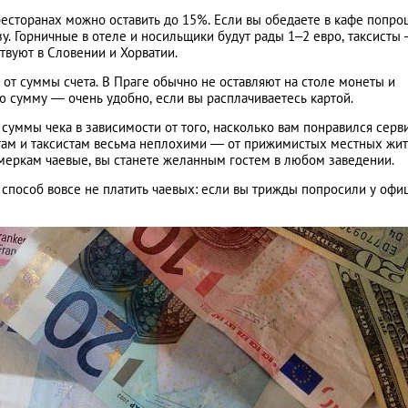
есторанах можно оставить до 15%. Если вы обедаете в кафе попро
зу. Горничные в отеле и носильщики будут рады 1–2 евро, таксисты 
твуют в Словении и Хорватии.
т суммы счета. В Праге обычно не оставляют на столе монеты и
ю сумму — очень удобно, если вы расплачиваетесь картой.
 суммы чека в зависимости от того, насколько вам понравился серви
там и таксистам весьма неплохими — от прижимистых местных жи
 меркам чаевые, вы станете желанным гостем в любом заведении.
способ вовсе не платить чаевых: если вы трижды попросили у офи