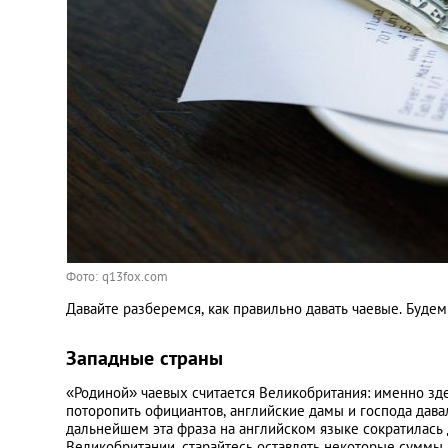
Украина
Франция
Черногория
Эстония
Другие
Фото: q13fox.com
Давайте разберемся, как правильно давать чаевые. Будем 
Западные страны
«Родиной» чаевых считается Великобритания: именно здес
поторопить официантов, английские дамы и господа дава
дальнейшем эта фраза на английском языке сократилась до
Великобритании, старайтесь оставлять некоторые суммы 