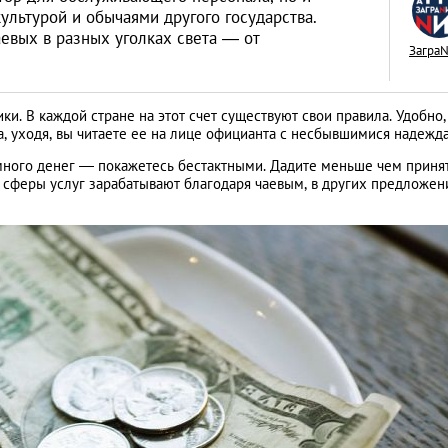
ультурой и обычаями другого государства.
аевых в разных уголках света — от
Загра
. В каждой стране на этот счет существуют свои правила. Удобно,
Как открыть бизне
а, уходя, вы читаете ее на лице официанта с несбывшимися надежд
Словакии: процед
много денег — покажетесь бестактными. Дадите меньше чем приня
иностранцев
ки сферы услуг зарабатывают благодаря чаевым, в других предложен
АНАЛИТИЧЕСКИЕ СТАТЬИ