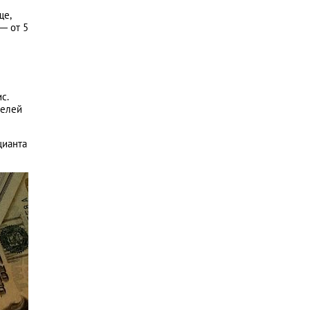
ще,
— от 5
с.
телей
цианта