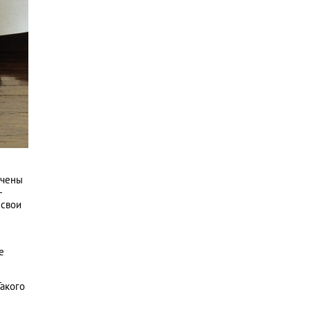
ючены
—
 свои
е
Такого