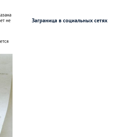
казана
Заграница в социальных сетях
ает не
ется