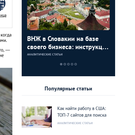
Nица
 когда
с в
ВНЖ в Словакии на базе
Деньги л
Зарплат
Виза в К
ами.
ура для
своего бизнеса: инструкция
тайских
выгодно
переехат
то, —
для граждан СНГ
столице
кленово
ие
АНАЛИТИЧЕСКИЕ СТАТЬИ
АНАЛИТИЧЕСКИЕ 
АНАЛИТИЧЕСКИЕ 
АНАЛИТИЧЕСКИЕ 
Популярные статьи
Как найти работу в США:
ТОП-7 сайтов для поиска
АНАЛИТИЧЕСКИЕ СТАТЬИ