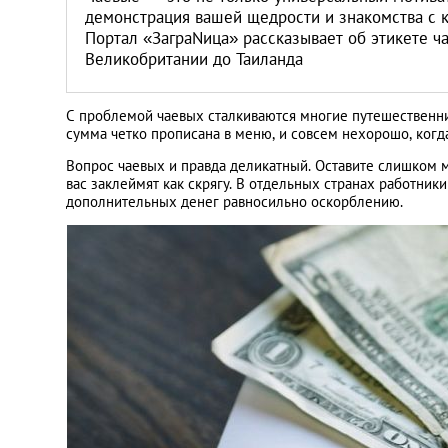
Литва
демонстрация вашей щедрости и знакомства с к
Портал «ЗаграNица» рассказывает об этикете ч
Великобритании до Таиланда
Мальта
Польша
С проблемой чаевых сталкиваются многие путешественники
сумма четко прописана в меню, и совсем нехорошо, когд
Вопрос чаевых и правда деликатный. Оставите слишком 
Португалия
вас заклеймят как скрягу. В отдельных странах работни
дополнительных денег равносильно оскорблению.
Россия
Словакия
Словения
США
Таиланд