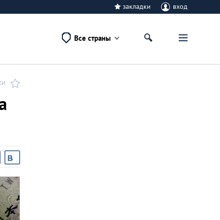
закладки
вход
Все страны
КИ
а