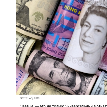
Венгрия
Германия
Греция
Испания
Казахстан
Канада
Кипр
Латвия
Фото: wsj.com
Чаевые — это не только универсальный мотива