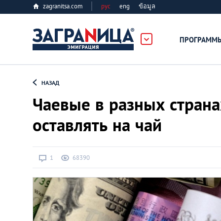
zagranitsa.com
рус
eng
ข้อมูล
ПРОГРАММ
Loading...
НАЗАД
Чаевые в разных странах
оставлять на чай
Все страны
1
68390
Болгария
Великобритания