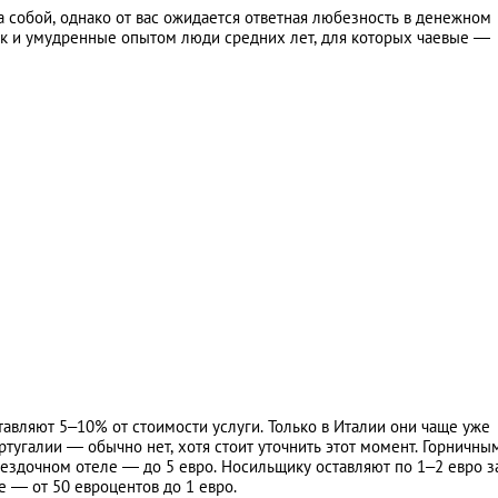
 собой, однако от вас ожидается ответная любезность в денежном
так и умудренные опытом люди средних лет, для которых чаевые —
авляют 5–10% от стоимости услуги. Только в Италии они чаще уже
ртугалии — обычно нет, хотя стоит уточнить этот момент. Горничны
звездочном отеле — до 5 евро. Носильщику оставляют по 1–2 евро з
 — от 50 евроцентов до 1 евро.