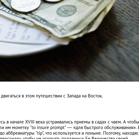
двигаться в этом путешествии с Запада на Восток.
ь в начале XVIII века устраивались приемы в садах с чаем. А чтоб
ли им монетку "to insure prompt" — «для быстрого обслуживания». 
 аббревиатуры "tip", что используется и поныне. Поэтому, находяс
персоналу, чтобы не огорчать подданных Ее Величества своей