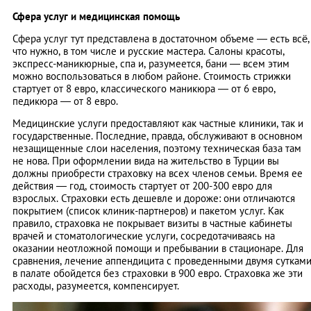
Сфера услуг и медицинская помощь
Сфера услуг тут представлена в достаточном объеме — есть всё,
что нужно, в том числе и русские мастера. Салоны красоты,
экспресс-маникюрные, спа и, разумеется, бани — всем этим
можно воспользоваться в любом районе. Стоимость стрижки
стартует от 8 евро, классического маникюра — от 6 евро,
педикюра — от 8 евро.
Медицинские услуги предоставляют как частные клиники, так и
государственные. Последние, правда, обслуживают в основном
незащищенные слои населения, поэтому техническая база там
не нова. При оформлении вида на жительство в Турции вы
должны приобрести страховку на всех членов семьи. Время ее
действия — год, стоимость стартует от 200-300 евро для
взрослых. Страховки есть дешевле и дороже: они отличаются
покрытием (список клиник-партнеров) и пакетом услуг. Как
правило, страховка не покрывает визиты в частные кабинеты
врачей и стоматологические услуги, сосредотачиваясь на
оказании неотложной помощи и пребывании в стационаре. Для
сравнения, лечение аппендицита с проведенными двумя суткам
в палате обойдется без страховки в 900 евро. Страховка же эти
расходы, разумеется, компенсирует.