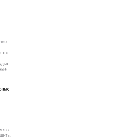
ычно
 это
удья
жные
урные
 язык
шить,