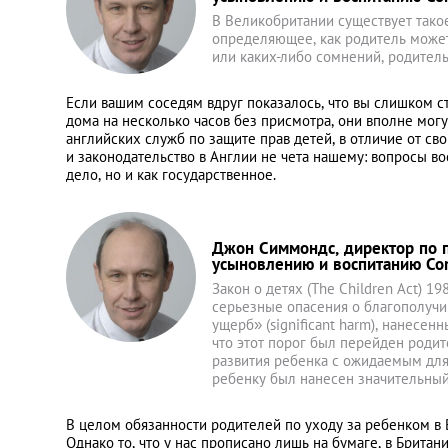
В Великобритании существует такое 
определяющее, как родитель может
или каких-либо сомнений, родитель
Если вашим соседям вдруг показалось, что вы слишком ст
дома на несколько часов без присмотра, они вполне могу
английских служб по защите прав детей, в отличие от сво
и законодательство в Англии не чета нашему: вопросы в
дело, но и как государственное.
Джон Симмондс, директор по п
усыновлению и воспитанию C
Закон о детях (The Children Act) 1
серьезные опасения о благополучи
ущерб» (significant harm), нанесен
что этот порог был перейден роди
развития ребенка с ожидаемым для д
ребенку был нанесен значительный
В целом обязанности родителей по уходу за ребенком в 
Однако то, что у нас прописано лишь на бумаге, в Брита