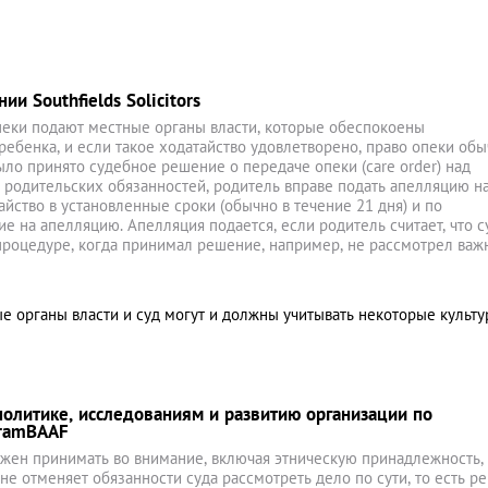
и Southfields Solicitors
пеки подают местные органы власти, которые обеспокоены
ебенка, и если такое ходатайство удовлетворено, право опеки об
ыло принято судебное решение о передаче опеки (care order) над
 родительских обязанностей, родитель вправе подать апелляцию на
айство в установленные сроки (обычно в течение 21 дня) и по
 на апелляцию. Апелляция подается, если родитель считает, что с
процедуре, когда принимал решение, например, не рассмотрел ва
ые органы власти и суд могут и должны учитывать некоторые культ
олитике, исследованиям и развитию организации по
oramBAAF
лжен принимать во внимание, включая этническую принадлежность,
 не отменяет обязанности суда рассмотреть дело по сути, то есть ре