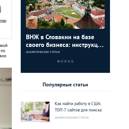
рман
с в
ВНЖ в Словакии на базе
Деньги л
Зарплат
Виза в К
ура для
своего бизнеса: инструкция
тайских
выгодно
переехат
акой
 по
для граждан СНГ
столице
кленово
АНАЛИТИЧЕСКИЕ СТАТЬИ
АНАЛИТИЧЕСКИЕ 
АНАЛИТИЧЕСКИЕ 
АНАЛИТИЧЕСКИЕ 
ежно
Популярные статьи
Как найти работу в США:
ТОП-7 сайтов для поиска
АНАЛИТИЧЕСКИЕ СТАТЬИ