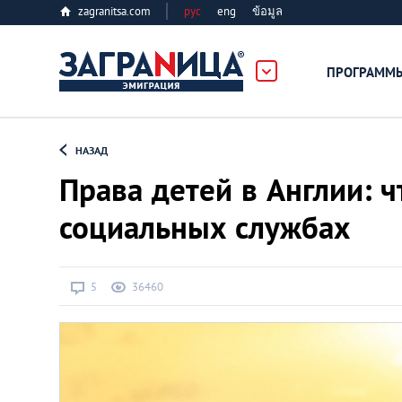
zagranitsa.com
рус
eng
ข้อมูล
ПРОГРАММ
Loading...
НАЗАД
Права детей в Англии: ч
социальных службах
Все страны
5
36460
Болгария
Великобритания