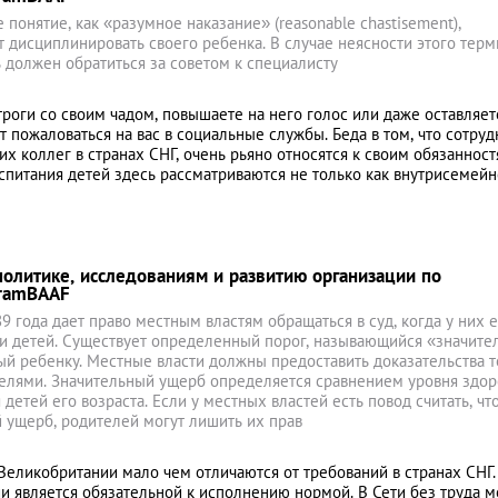
понятие, как «разумное наказание» (reasonable chastisement),
 дисциплинировать своего ребенка. В случае неясности этого терм
 должен обратиться за советом к специалисту
роги со своим чадом, повышаете на него голос или даже оставляет
т пожаловаться на вас в социальные службы. Беда в том, что сотру
их коллег в странах СНГ, очень рьяно относятся к своим обязанност
оспитания детей здесь рассматриваются не только как внутрисемей
олитике, исследованиям и развитию организации по
oramBAAF
989 года дает право местным властям обращаться в суд, когда у них е
и детей. Существует определенный порог, называющийся «значите
ный ребенку. Местные власти должны предоставить доказательства т
телями. Значительный ущерб определяется сравнением уровня здор
етей его возраста. Если у местных властей есть повод считать, чт
 ущерб, родителей могут лишить их прав
Великобритании мало чем отличаются от требований в странах СНГ.
нии является обязательной к исполнению нормой. В Сети без труда 