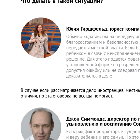
Что делать в такой ситуации?
Юлия Гиршфельд, юрист компани
Обычно ходатайства на передачу о
благосостоянием и безопасностью р
передается местной власти. Если б
ребенком в связи с неисполнением
решение. Для этого подается ходат
установленной форме на разрешение
допустил ошибку или не следовал 
доказательства в деле
В случае если рассматривается дело иностранцев, местн
отличия, но эта оговорка не всегда помогает.
Джон Симмондс, директор по п
усыновлению и воспитанию C
Есть ряд факторов, которые суд до
и веру ребенка и его семьи. Но это