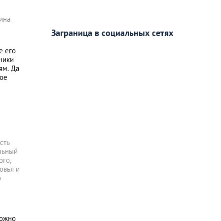
ина
Заграница в социальных сетях
е его
дники
ям. Да
ное
сть
льный
ого,
овья и
о
можно