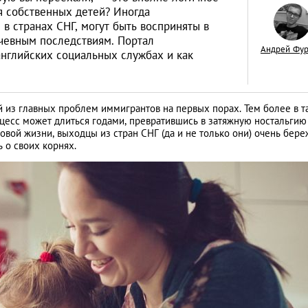
ия собственных детей? Иногда
 странах СНГ, могут быть восприняты в
ачевным последствиям. Портал
Андрей Фу
английских социальных службах и как
Как открыть бизне
Словакии: процед
ой из главных проблем иммигрантов на первых порах. Тем более в т
оцесс может длиться годами, превратившись в затяжную ностальгию
иностранцев
АНАЛИТИЧЕСКИЕ СТАТЬИ
овой жизни, выходцы из стран СНГ (да и не только они) очень бер
 о своих корнях.