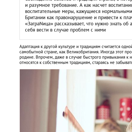
Литва
и разумное требование. А как насчет воспитан
воспитательные меры, кажущиеся нормальными в
Британии как правонарушение и привести к пл
Мальта
«ЗаграNица» рассказывает, что нужно знать об 
себя вести в случае проблем с ними
Польша
Адаптация к другой культуре и традициям считается одн
Португалия
самобытной стране, как Великобритания. Иногда этот пр
родине. Впрочем, даже в случае быстрого привыкания к н
относятся к собственным традициям, стараясь не забывать
Россия
Словакия
Словения
США
Таиланд