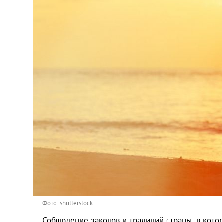
Венгрия
Германия
Греция
Испания
Казахстан
Канада
Кипр
Латвия
Фото: shutterstock
Соблюдение законов и традиций страны, в кото