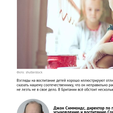
Украина
Франция
Черногория
Эстония
Другие
Фото: shutterstock
Взгляды на воспитание детей хорошо иллюстрируют отли
сказать нашему соотечественнику, что он неправильно ра
не лезть не в свое дело. В Британии всё обстоит нескольк
Джон Симмондс, директор по п
усыновлению и воспитанию C