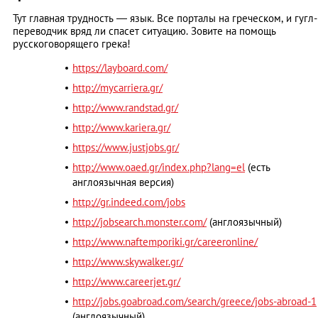
Тут главная трудность — язык. Все порталы на греческом, и гугл-
переводчик вряд ли спасет ситуацию. Зовите на помощь
русскоговорящего грека!
https://layboard.com/
http://mycarriera.gr/
http://www.randstad.gr/
http://www.kariera.gr/
https://www.justjobs.gr/
http://www.oaed.gr/index.php?lang=el
(есть
англоязычная версия)
http://gr.indeed.com/jobs
http://jobsearch.monster.com/
(англоязычный)
http://www.naftemporiki.gr/careeronline/
http://www.skywalker.gr/
http://www.careerjet.gr/
http://jobs.goabroad.com/search/greece/jobs-abroad-1
(англоязычный)