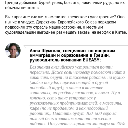
Греции добывают бурый уголь, бокситы, никелевые руды, но их
объемы ничтожны.
Вы спросите: как же знаменитое греческое судостроение? Оно
нынче в упадке. Директивы Европейского Союза порядком
подкосили эту отрасль машиностроения, и местным
судовладельцам выгоднее размещать заказы на верфях в Китае.
Анна Шумская, специалист по вопросам
иммиграции и образования в Греции,
руководитель компании EUEASY:
Без знания английского устроиться почти
нереально. Даже если человеку помогают найти
вакансию, берут на тяжелые работы: на кухню
(мойка посуды, нарезка овощей и другой
подсобный труд), в отели в качестве
горничных, на раздачу листовок, нянями. Ну и
конечно, есть шанс устроиться у
русскоязычных предпринимателей: в магазины,
кафе (но не продавцом, а как подсобный
работник). Платить будут 300–600 евро за
полный день в зависимости от тяжести
работы. Получается зарплата минимум на 30%