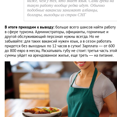
ниже, чем у тех, кто знает язык. Сами греки на
такую работу вообще редко идут. Обычно
подобные вакансии занимают албанцы,
болгары, выходцы из стран СНГ
В итоге приходим к выводу:
больше всего шансов найти работу
в сфере туризма. Администраторы, официанты, горничные и
другой обслуживающий персонал нужны всегда. Но не
забывайте: для таких вакансий нужен язык, а в сезон работать
придется без выходных по 12 часов в сутки! Зарплата — от 600
до 800 евро в месяц. Раскатывать губу не стоит: третья часть этой
суммы уйдет на арендованное жилье, еще треть — на питание.