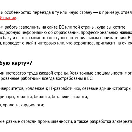
а и особенностях переезда в ту или иную страну — к примеру, отде
Испании
.
 работы: заполнить на сайте ЕС или той страны, куда вы хотите
е подробную информацию об образовании, профессиональных навык
в базу и с этого момента доступны потенциальным нанимателям. В
, проведет онлайн-интервью или, что вероятнее, пригласит на очно
убую карту»?
инистерство труда каждой страны. Хотя точные специальности мог
ированные работники всегда востребованы в ЕС:
иверситетов, колледжей; IT-разработчики, сетевые администраторы
ринары, зоологи, биологи, ботаники, экологи;
, урологи, кардиологи;
ые разные отрасли промышленности, а также разработка альтерна