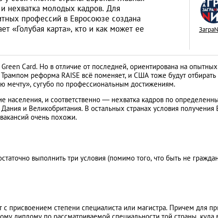
и нехватка молодых кадров. Для
итных профессий в Евросоюзе создана
ет «Голубая карта», кто и как может ее
Загра
Как открыть бизне
 Green Card. Но в отличие от последней, ориентирована на опытных
Словакии: процед
 Трампом реформа RAISE всё поменяет, и США тоже будут отбирать
ую мечту», сугубо по профессиональным достижениям.
иностранцев
АНАЛИТИЧЕСКИЕ СТАТЬИ
е населения, и соответственно — нехватка кадров по определенн
 Дания и Великобритания. В остальных странах условия получения 
 вакансий очень похожи.
остаточно выполнить три условия (помимо того, что быть не гражд
т с присвоением степени специалиста или магистра. Причем для п
ому диплому по рассматриваемой специальности той страны, куда 