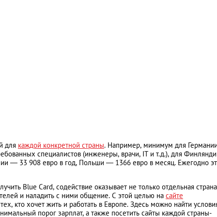
й для
каждой конкретной страны
. Например, минимум для Германи
ребованных специалистов (инженеры, врачи, IT и т.д.), для Финлянд
нии — 33 908 евро в год, Польши — 1366 евро в месяц. Ежегодно эт
ить Blue Card, содействие оказывает не только отдельная страна,
телей и наладить с ними общение. С этой целью на
сайте
х, кто хочет жить и работать в Европе. Здесь можно найти услови
нимальный порог зарплат, а также посетить сайты каждой страны-