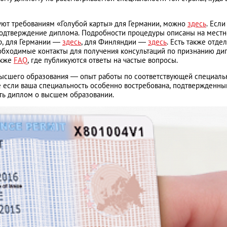
вуют требованиям «Голубой карты» для Германии, можно
здесь
. Если
ь подтверждение диплома. Подробности процедуры описаны на мест
р, для Германии —
здесь
, для Финляндии —
здесь
. Есть также отде
обходимые контакты для получения консультаций по признанию ди
акже
FAQ
, где публикуются ответы на частые вопросы.
высшего образования — опыт работы по соответствующей специаль
е если ваша специальность особенно востребована, подтвержденны
ть диплом о высшем образовании.