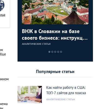
Nица
с в
ВНЖ в Словакии на базе
Деньги л
Зарплат
Виза в К
ура для
своего бизнеса: инструкция
тайских
выгодно
переехат
для граждан СНГ
столице
кленово
АНАЛИТИЧЕСКИЕ СТАТЬИ
АНАЛИТИЧЕСКИЕ 
АНАЛИТИЧЕСКИЕ 
АНАЛИТИЧЕСКИЕ 
ым
Blue
Популярные статьи
анином
Как найти работу в США:
ТОП-7 сайтов для поиска
АНАЛИТИЧЕСКИЕ СТАТЬИ
риема
вы