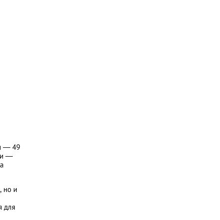
и — 49
ии —
а
 но и
я для