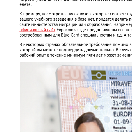
едете.
К примеру, посмотреть список вузов, которые соответст
Украина
вашего учебного заведения в базе нет, придется делат
сайте министерства миграции или образования. Наприме
официальный сайт
Евросоюза, где предоставлены все не
Франция
востребованным для Blue Card специальностям и т.д. А т
В некоторых странах обязательное требование помимо 
Черногория
который вы можете подтвердить документально. В случа
рабочий опыт в течение минимум пяти лет может замени
Эстония
Другие