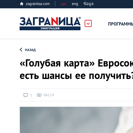
zagranitsa.com
рус
eng
ข้อมูล
ПРОГРАММ
Loading...
НАЗАД
«Голубая карта» Евросою
есть шансы ее получить
Все страны
1
86114
Болгария
Великобритания