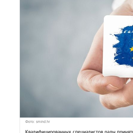
Венгрия
Германия
Греция
Испания
Казахстан
Канада
Кипр
Латвия
Фото: smind.hr
Квалифицированных специалистов рады принять 