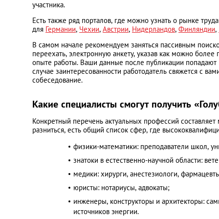
участника.
Есть также ряд порталов, где можно узнать о рынке труд
для
Германии
,
Чехии
,
Австрии
,
Нидерландов
,
Финляндии
,
В самом начале рекомендуем заняться пассивным поиском
переехать, электронную анкету, указав как можно боле
опыте работы. Ваши данные после публикации попадают 
случае заинтересованности работодатель свяжется с вами
собеседование.
Какие специалисты смогут получить «Гол
Конкретный перечень актуальных профессий составляет м
разниться, есть общий список сфер, где высококвалифиц
физики-математики: преподаватели школ, ун
знатоки в естественно-научной области: вете
медики: хирурги, анестезиологи, фармацевты
юристы: нотариусы, адвокаты;
инженеры, конструкторы и архитекторы: сам
источников энергии.