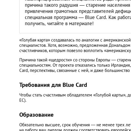
Литва
причина такого радушия — старение населения 
привлечения грамотных представителей дефиц
специальная программа — Blue Card. Как работа
Мальта
получить, читайте в материале!
Польша
«Голубая карта» создавалась по аналогии с американской
специалистов. Хотя, возможно, предложенная Дональдом
Португалия
счастливчиков, которым повезло воплотить «американск
Причина такой «щедрости» со стороны Европы — старени
специальностям. От проекта отказались только Ирландия,
Россия
Card, перспективы, связанные с ней, и даже большинство
Словакия
Требования для Blue Card
Чтобы стать счастливым обладателем «Голубой карты», д
Словения
ЕС).
США
Образование
Обязательно высшее, срок обучения — не менее трех ле
Таиланд
на работу ваш диплом должен соответствовать европейск