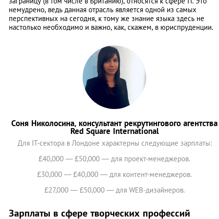
заграницу (в том числе в Британию), относятся к сфере IT. Это
немудрено, ведь данная отрасль является одной из самых
перспективных на сегодня, к тому же знание языка здесь не
настолько необходимо и важно, как, скажем, в юриспруденции.
Соня Николосина, консультант рекрутингового агентства
Red Square International
Для IT-сектора в Лондоне характерны следующие зарплаты:
£40,000 — £50,000 — для проект-менеджеров.
£30,000 — £40,000 — для контент-менеджеров.
£27,000 — £50,000 — для WEB-дизайнеров.
Зарплаты в сфере творческих профессий