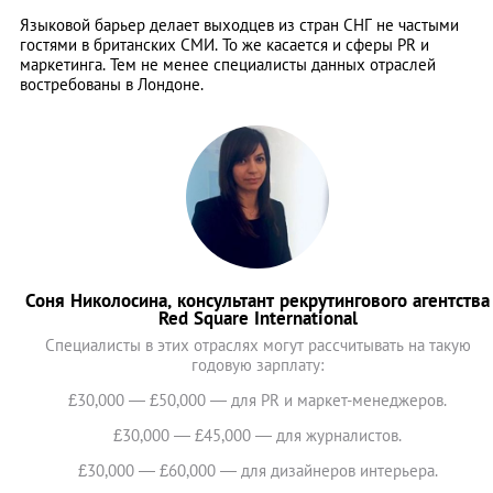
Языковой барьер делает выходцев из стран СНГ не частыми
гостями в британских СМИ. То же касается и сферы PR и
маркетинга. Тем не менее специалисты данных отраслей
востребованы в Лондоне.
Соня Николосина, консультант рекрутингового агентства
Red Square International
Специалисты в этих отраслях могут рассчитывать на такую
годовую зарплату:
£30,000 — £50,000 — для PR и маркет-менеджеров.
£30,000 — £45,000 — для журналистов.
£30,000 — £60,000 — для дизайнеров интерьера.