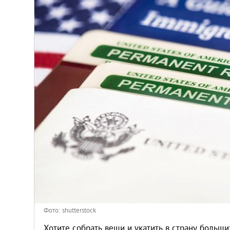
Венгрия
Германия
Греция
Испания
Казахстан
Канада
Кипр
Латвия
Фото: shutterstock
Хотите собрать вещи и укатить в страну боль