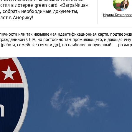
стия в лотерее green card. «ЗаграNица»
а, собрать необходимые документы,
Ирина Безкоров
лет в Америку!
 личности или так называемая идентификационная карта, подтверж
Как открыть бизне
я гражданином США, но постоянно там проживающего, и дающая ему
Словакии: процед
 (работа, семейные связи и др.), но наиболее популярный — розыг
иностранцев
АНАЛИТИЧЕСКИЕ СТАТЬИ