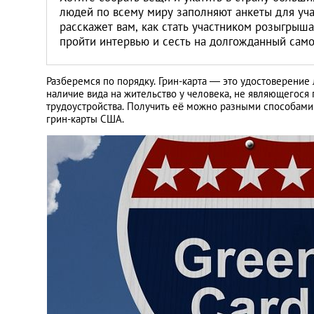
Литва
людей по всему миру заполняют анкеты для уча
расскажет вам, как стать участником розыгрыш
пройти интервью и сесть на долгожданный само
Мальта
Польша
Разберемся по порядку. Грин-карта — это удостоверение
наличие вида на жительство у человека, не являющегос
трудоустройства. Получить её можно разными способами
Португалия
грин-карты США.
Россия
Словакия
Словения
США
Таиланд