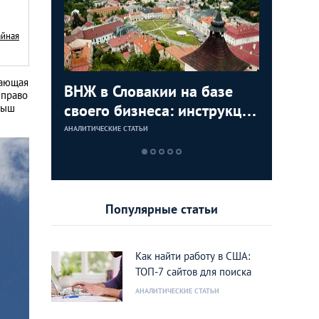
айная
дающая
с в
ВНЖ в Словакии на базе
Деньги л
Зарплат
Виза в К
 право
ура для
своего бизнеса: инструкция
тайских
выгодно
переехат
рыш
для граждан СНГ
столице
кленово
АНАЛИТИЧЕСКИЕ СТАТЬИ
АНАЛИТИЧЕСКИЕ 
АНАЛИТИЧЕСКИЕ 
АНАЛИТИЧЕСКИЕ 
Популярные статьи
Как найти работу в США:
ТОП-7 сайтов для поиска
АНАЛИТИЧЕСКИЕ СТАТЬИ