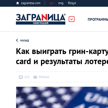
zagranitsa.com
рус
eng
ข้อมูล
ПРОГРАММ
Loading...
НАЗАД
Как выиграть грин-карт
card и результаты лоте
Все страны
125
959264
Болгария
Великобритания