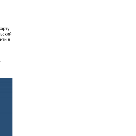
карту
льский
йти в
.