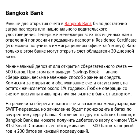
Bangkok Bank
Раньше для открытия счета в
Bangkok Bank
было достаточно
загранпаспорта или национального водительского
удостоверения. Теперь же менеджеры всех посещенных нами
отделений попросили предъявить паспорт и Residence Certificate
(его можно получить в иммиграционном офисе за 5 минут). Зато
только в этом банке могут открыть счет обладатели 30-дневной
визы.
Минимальный депозит для открытия сберегательного счета ―
500 батов. При этом вам выдадут Savings Book ― аналог
сберкнижки, весьма надежный способ хранения средств.
Комиссии за открытие и обслуживание счета отсутствуют, на
остаток начисляется около 1% годовых. Любые операции со
счетом доступны лишь при личном визите в банк с паспортом.
На реквизиты сберегательного счета возможны международные
SWIFT-переводы, но зачисление будет происходить в батах по
внутреннему курсу банка. В отличие от других тайских банков, в
Bangkok Bank вы можете получить дебетовую карту с чипом VIS
B1st Smart. Стоимость ее обслуживания ― 300 батов за первый
год и 200 батов за каждый последующий.