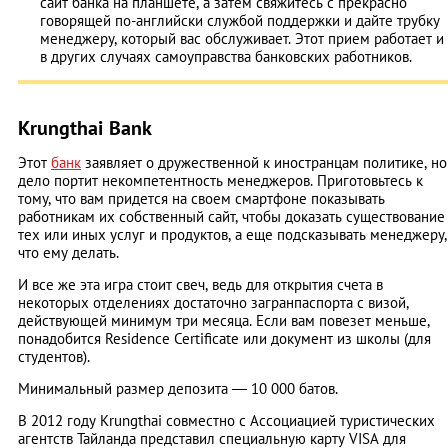
сайт банка на планшете, а затем свяжитесь с прекрасно
говорящей по-английски службой поддержки и дайте трубку
менеджеру, который вас обслуживает. Этот прием работает и
в других случаях самоуправства банковских работников.
Krungthai Bank
Этот
банк
заявляет о дружественной к иностранцам политике, но
дело портит некомпетентность менеджеров. Приготовьтесь к
тому, что вам придется на своем смартфоне показывать
работникам их собственный сайт, чтобы доказать существование
тех или иных услуг и продуктов, а еще подсказывать менеджеру,
что ему делать.
И все же эта игра стоит свеч, ведь для открытия счета в
некоторых отделениях достаточно загранпаспорта с визой,
действующей минимум три месяца. Если вам повезет меньше,
понадобится Residence Certificate или документ из школы (для
студентов).
Минимальный размер депозита ― 10 000 батов.
В 2012 году Krungthai совместно с Ассоциацией туристических
агентств Тайланда представил специальную карту VISA для