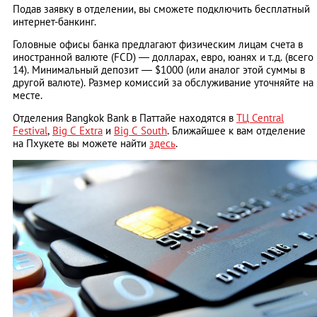
Подав заявку в отделении, вы сможете подключить бесплатный
интернет-банкинг.
Головные офисы банка предлагают физическим лицам счета в
иностранной валюте (FCD) ― долларах, евро, юанях и т.д. (всего
14). Минимальный депозит ― $1000 (или аналог этой суммы в
другой валюте). Размер комиссий за обслуживание уточняйте на
месте.
Отделения Bangkok Bank в Паттайе находятся в
ТЦ Central
Festival
,
Big C Extra
и
Big C South
. Ближайшее к вам отделение
на Пхукете вы можете найти
здесь
.