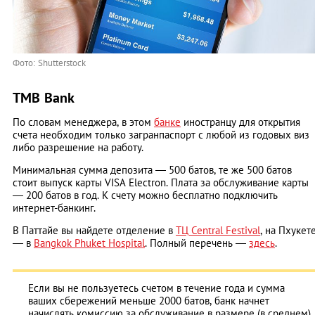
Фото: Shutterstock
TMB Bank
По словам менеджера, в этом
банке
иностранцу для открытия
счета необходим только загранпаспорт с любой из годовых виз
либо разрешение на работу.
Минимальная сумма депозита ― 500 батов, те же 500 батов
стоит выпуск карты VISA Electron. Плата за обслуживание карты
― 200 батов в год. К счету можно бесплатно подключить
интернет-банкинг.
В Паттайе вы найдете отделение в
ТЦ Central Festival
, на Пхукет
― в
Bangkok Phuket Hospital
. Полный перечень ―
здесь
.
Если вы не пользуетесь счетом в течение года и сумма
ваших сбережений меньше 2000 батов, банк начнет
начислять комиссию за обслуживание в размере (в среднем)