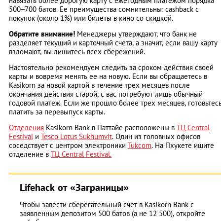
навязать более дорогую карту с ежегодным платежом порядка
500–700 батов. Ее преимущества сомнительны: cashback с
покупок (около 1%) или билеты в кино со скидкой.
Обратите внимание!
Менеджеры утверждают, что банк не
разделяет текущий и карточный счета, а значит, если вашу карту
взломают, вы лишитесь всех сбережений.
Настоятельно рекомендуем следить за сроком действия своей
карты и вовремя менять ее на новую. Если вы обращаетесь в
Kasikorn за новой картой в течение трех месяцев после
окончания действия старой, с вас потребуют лишь обычный
годовой платеж. Если же прошло более трех месяцев, готовьтес
платить за перевыпуск карты.
Отделения
Kasikorn Bank в Паттайе расположены в
ТЦ Central
Festival
и
Tesco Lotus Sukhumvit
. Один из головных офисов
соседствует с центром электроники
Tukcom
. На Пхукете ищите
отделение в
ТЦ Central Festival.
Lifehack от «Заграницы»
Чтобы завести сберегательный счет в Kasikorn Bank с
заявленным депозитом 500 батов (а не 12 500), откройте