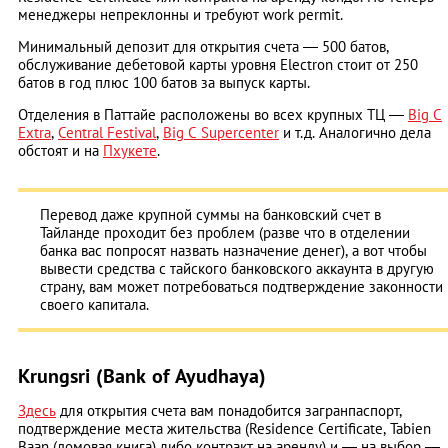
менеджеры непреклонны и требуют work permit.
Минимальный депозит для открытия счета ― 500 батов,
обслуживание дебетовой карты уровня Еlectron стоит от 250
батов в год плюс 100 батов за выпуск карты.
Отделения в Паттайе расположены во всех крупных ТЦ ―
Big C
Еxtra
,
Central Festival
,
Big C Supercenter
и т.д. Аналогично дела
обстоят и на
Пхукете
.
Перевод даже крупной суммы на банковский счет в
Тайланде проходит без проблем (разве что в отделении
банка вас попросят назвать назначение денег), а вот чтобы
вывести средства с тайского банковского аккаунта в другую
страну, вам может потребоваться подтверждение законности
своего капитала.
Krungsri (Bank of Ayudhaya)
Здесь
для открытия счета вам понадобится загранпаспорт,
подтверждение места жительства (Residence Certificate, Tabien
Baan (домовая книга) либо контракт на аренду) и ― на выбор ―