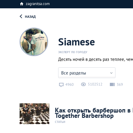
zagranitsa.com
НАЗАД
Siamese
ЭКСПЕРТ ПО ГОРОДУ
Десять ночей в десять раз теплее, чем
Все разделы
5102512
4960
369
Как открыть барбершоп в 
Together Barbershop
СТАТЬИ