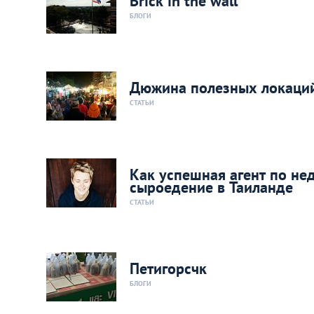
Brick in the wall
БЛОГИ
Дюжина полезных локаций
СТАТЬИ
Как успешная агент по не
сыроедение в Таиланде
СТАТЬИ
Петигорсчк
БЛОГИ