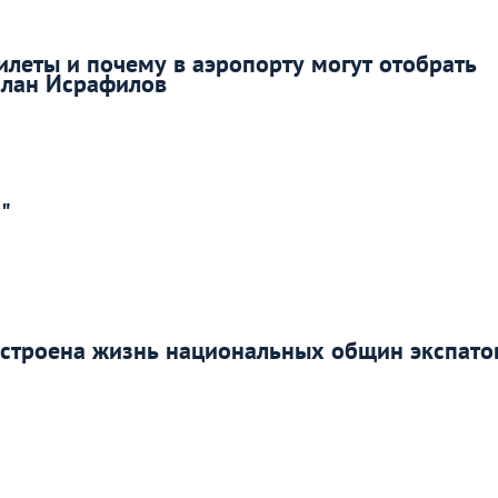
илеты и почему в аэропорту могут отобрать
слан Исрафилов
"
устроена жизнь национальных общин экспато