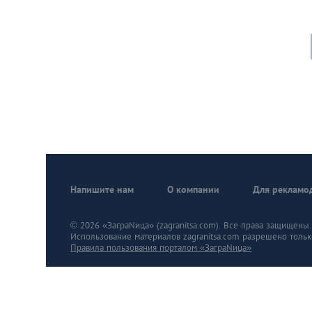
Напишите нам
О компании
Для рекламо
© 2026 «ЗаграNица» (zagranitsa.com). Все права защищены. A
Использование материалов zagranitsa.com разрешено тольк
Правила пользования порталом «ЗаграNица»