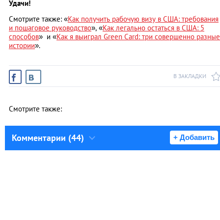
Удачи!
Смотрите также: «
Как получить рабочую визу в США: требования
и пошаговое руководство
», «
Как легально остаться в США: 5
способов
» и «
Как я выиграл Green Card: три совершенно разные
истории
».
В ЗАКЛАДКИ
Смотрите также:
Комментарии (44)
+ Добавить