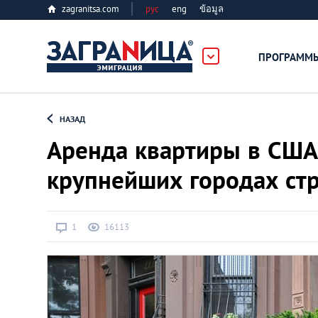
zagranitsa.com
рус
eng
ข้อมูล
ПРОГРАММ
Loading...
НАЗАД
Аренда квартиры в США:
крупнейших городах ст
Все страны
1
16113
Болгария
Великобритания