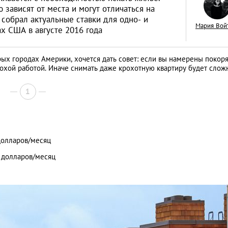
зависят от места и могут отличаться на
 собрал актуальные ставки для одно- и
Мария Вой
х США в августе 2016 года
рых городах Америки, хочется дать совет: если вы намерены покоря
Как открыть бизне
охой работой. Иначе снимать даже крохотную квартиру будет слож
Словакии: процед
иностранцев
1
АНАЛИТИЧЕСКИЕ СТАТЬИ
долларов/месяц
0 долларов/месяц