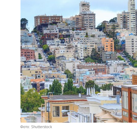
Украина
Франция
Черногория
Эстония
Другие
Фото: Shutterstock