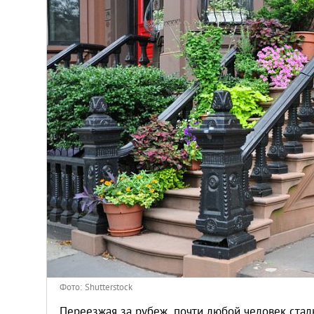
Венгрия
Германия
Греция
Испания
Казахстан
Канада
Кипр
Латвия
Фото: Shutterstock
Переезжая за рубеж, почти любой человек стал