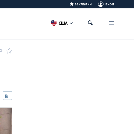
закладки
вход
США
КИ