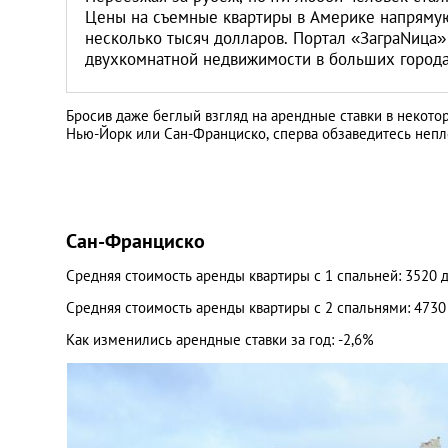
Литва
Цены на съемные квартиры в Америке напрямую 
несколько тысяч долларов. Портал «ЗаграNица»
двухкомнатной недвижимости в больших города
Мальта
Польша
Бросив даже беглый взгляд на арендные ставки в некото
Нью-Йорк или Сан-Франциско, сперва обзаведитесь непл
Португалия
Россия
Сан-Франциско
Средняя стоимость аренды квартиры с 1 спальней: 3520 
Словакия
Средняя стоимость аренды квартиры с 2 спальнями: 473
Словения
Как изменились арендные ставки за год: -2,6%
США
Таиланд