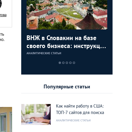
това
ть
с в
ВНЖ в Словакии на базе
Деньги л
Зарплат
Виза в К
но.
ура для
своего бизнеса: инструкция
тайских
выгодно
переехат
для граждан СНГ
столице
кленово
АНАЛИТИЧЕСКИЕ СТАТЬИ
АНАЛИТИЧЕСКИЕ 
АНАЛИТИЧЕСКИЕ 
АНАЛИТИЧЕСКИЕ 
Популярные статьи
Как найти работу в США:
ТОП-7 сайтов для поиска
АНАЛИТИЧЕСКИЕ СТАТЬИ