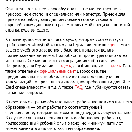
Обязательно высшее, срок обучения — не менее трех лет с
присвоением степени специалиста или магистра. Причем для
приема на работу ваш диплом должен соответствовать
европейскому диплому по рассматриваемой специальности той
страны, куда вы едете.
К примеру, посмотреть список вузов, которые соответствуют
требованиям «Голубой карты» для Германии, можно
здесь
. Если
вашего учебного заведения в базе нет, придется делать
подтверждение диплома. Подробности процедуры описаны на
местном сайте министерства миграции или образования.
Например, для Германии —
здесь
, для Финляндии —
здесь
. Есть
также отдельный
официальный сайт
Евросоюза, где
предоставлены все необходимые контакты для получения
консультаций по признанию диплома, востребованным для Blue
Card специальностям и т.д. А также
FAQ
, где публикуются ответы
на частые вопросы.
В некоторых странах обязательное требование помимо высшего
образования — опыт работы по соответствующей
специальности, который вы можете подтвердить документально.
В случае если ваша специальность особенно востребована,
подтвержденный рабочий опыт в течение минимум пяти лет
может заменить диплом о высшем образовании.