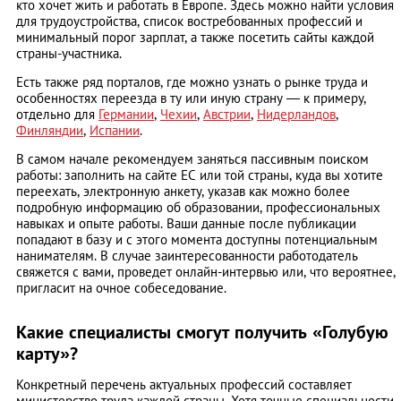
кто хочет жить и работать в Европе. Здесь можно найти условия
для трудоустройства, список востребованных профессий и
минимальный порог зарплат, а также посетить сайты каждой
страны-участника.
Есть также ряд порталов, где можно узнать о рынке труда и
особенностях переезда в ту или иную страну — к примеру,
отдельно для
Германии
,
Чехии
,
Австрии
,
Нидерландов
,
Финляндии
,
Испании
.
В самом начале рекомендуем заняться пассивным поиском
работы: заполнить на сайте ЕС или той страны, куда вы хотите
переехать, электронную анкету, указав как можно более
подробную информацию об образовании, профессиональных
навыках и опыте работы. Ваши данные после публикации
попадают в базу и с этого момента доступны потенциальным
нанимателям. В случае заинтересованности работодатель
свяжется с вами, проведет онлайн-интервью или, что вероятнее,
пригласит на очное собеседование.
Какие специалисты смогут получить «Голубую
карту»?
Конкретный перечень актуальных профессий составляет
министерство труда каждой страны. Хотя точные специальности