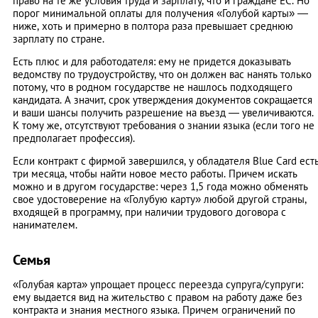
право на те же условия труда и зарплату, что и граждане ЕС. Но
порог минимальной оплаты для получения «Голубой карты» —
ниже, хоть и примерно в полтора раза превышает среднюю
зарплату по стране.
Есть плюс и для работодателя: ему не придется доказывать
ведомству по трудоустройству, что он должен вас нанять только
потому, что в родном государстве не нашлось подходящего
кандидата. А значит, срок утверждения документов сокращается
и ваши шансы получить разрешение на въезд — увеличиваются.
К тому же, отсутствуют требования о знании языка (если того не
предполагает профессия).
Если контракт с фирмой завершился, у обладателя Blue Card ест
три месяца, чтобы найти новое место работы. Причем искать
можно и в другом государстве: через 1,5 года можно обменять
свое удостоверение на «Голубую карту» любой другой страны,
входящей в программу, при наличии трудового договора с
нанимателем.
Семья
«Голубая карта» упрощает процесс переезда супруга/супруги:
ему выдается вид на жительство с правом на работу даже без
контракта и знания местного языка. Причем ограничений по