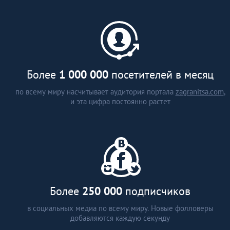
каталог застройщиков и
агентств недвижимости (более
15 стран)
аналитические статьи
интервью с экспертами
Более
1 000 000
посетителей в месяц
по всему миру насчитывает аудитория портала
zagranitsa.com
,
и эта цифра постоянно растет
Более
250 000
подписчиков
в социальных медиа по всему миру. Новые фолловеры
добавляются каждую секунду