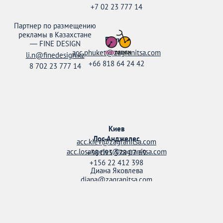
+7 02 23 777 14
Партнер по размещению
рекламы в Казахстане
Пхукет
—
FINE DESIGN
acc.phuket@zagranitsa.com
li.n@finedesign.kz
+66 818 64 24 42
8 702 23 777 14
Киев
Лос-Анджелес
acc.kiev@zagranitsa.com
acc.losangeles@zagranitsa.com
+38 093 578 07 69
+156 22 412 398
Диана Яковлева
diana@zagranitsa.com
+38 095 158 52 20