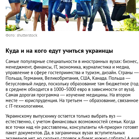
Фото: shutterstock
Куда и на кого едут учиться украинцы
Самые популярные специальности в иностранных вузах: бизнес,
менеджмент, финансы, IT, экономика, журналистика и медиа,
управление в сфере гостеприимства и туризм, дизайн. Страны —
Польша, Германия, Великобритания, США, Канада. Польша —
безусловный лидер, поскольку образование там бюджетное (год
в среднем обходится в 1000–5000 евро в зависимости от вуза).
Самая дорогая программа — изучение медицины. На втором
месте — юриспруденция. На третьем — образование, связанное
с IT-технологиями.
Украинскому выпускнику остается только выбрать вуз —
естественно, с учетом финансовых возможностей семьи. Когда
все точки над «і» расставлены, консультанты «А-приори» готовят
пакет документов. Да, в заграничных вузах вступительных
экзаменов нет, но сколько справок и бумаг нужно собрать! А ещ