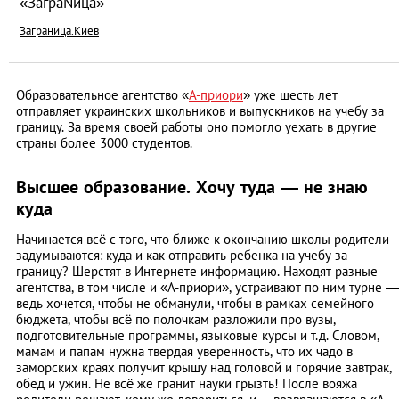
«ЗаграNица»
Заграница.Киев
Образовательное агентство «
А-приори
» уже шесть лет
отправляет украинских школьников и выпускников на учебу за
границу. За время своей работы оно помогло уехать в другие
страны более 3000 студентов.
Высшее образование. Хочу туда — не знаю
куда
Начинается всё с того, что ближе к окончанию школы родители
задумываются: куда и как отправить ребенка на учебу за
границу? Шерстят в Интернете информацию. Находят разные
агентства, в том числе и «А-приори», устраивают по ним турне —
ведь хочется, чтобы не обманули, чтобы в рамках семейного
бюджета, чтобы всё по полочкам разложили про вузы,
подготовительные программы, языковые курсы и т.д. Словом,
мамам и папам нужна твердая уверенность, что их чадо в
заморских краях получит крышу над головой и горячие завтрак,
обед и ужин. Не всё же гранит науки грызть! После вояжа