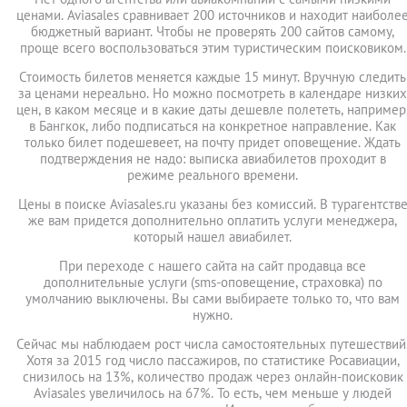
ценами. Aviasales сравнивает 200 источников и находит наиболе
бюджетный вариант. Чтобы не проверять 200 сайтов самому,
проще всего воспользоваться этим туристическим поисковиком.
Стоимость билетов меняется каждые 15 минут. Вручную следить
за ценами нереально. Но можно посмотреть в календаре низких
цен, в каком месяце и в какие даты дешевле полететь, например
в Бангкок, либо подписаться на конкретное направление. Как
только билет подешевеет, на почту придет оповещение. Ждать
подтверждения не надо: выписка авиабилетов проходит в
режиме реального времени.
Цены в поиске Aviasales.ru указаны без комиссий. В турагентств
же вам придется дополнительно оплатить услуги менеджера,
который нашел авиабилет.
При переходе с нашего сайта на сайт продавца все
дополнительные услуги (sms-оповещение, страховка) по
умолчанию выключены. Вы сами выбираете только то, что вам
нужно.
Сейчас мы наблюдаем рост числа самостоятельных путешествий
Хотя за 2015 год число пассажиров, по статистике Росавиации,
снизилось на 13%, количество продаж через онлайн-поисковик
Aviasales увеличилось на 67%. То есть, чем меньше у людей