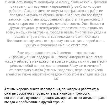
У меня есть подруга-менеджер. И я вижу, сколько сил и времени
она тратит для изучения направлений (стран), по которым
работает. Даже ее личные отпуска превращаются в рабочие
поездки в «нужные» страны. Ведь она знает, что всё будет
залогом правильно подобранного тура, отеля и региона для
отдыха туристов и хочет дать дельные советы. Хотя бывает и
другая ситуация: у менеджеров нет возможности ездить по
всему миру, изучая страны, города и отели. Многие вынуждены
продавать туры в места, где никогда не были. Однако в
большинстве случаев я всегда получаю важную и порой очень
нужную информацию именно от агентов.
Еще один положительный момент — постоянная
информационная поддержка. В эпоху Интернета и соцсетей
когда у тебя есть менеджер, ты всегда можешь с ним связаться 
решить любой вопрос дистанционно. В случае изменений
относительно вылета (отмены, задержки, переноса рейсов)
агентство также оперативно уведомит об этом и уладит всё без
вас
Агенты хорошо знают направления, по которым работают, в
сжатые сроки могут объяснить все нюансы и тонкости,
посоветовать нужное и проконсультировать относительно прави
въезда и пребывания в другой стране.