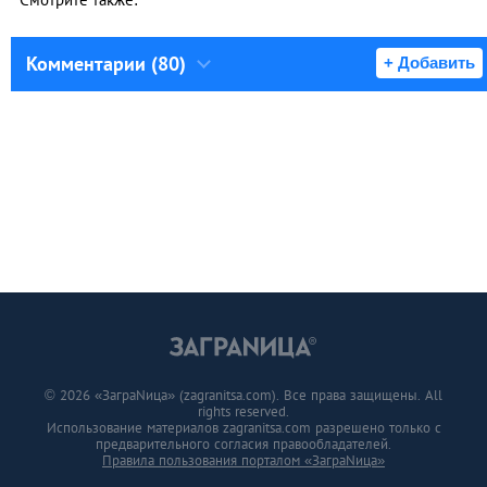
Комментарии (80)
+ Добавить
© 2026 «ЗаграNица» (zagranitsa.com). Все права защищены. All
rights reserved.
Использование материалов zagranitsa.com разрешено только с
предварительного согласия правообладателей.
Правила пользования порталом «ЗаграNица»