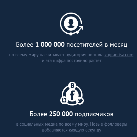
каталог застройщиков и
агентств недвижимости (более
15 стран)
аналитические статьи
интервью с экспертами
Более
1 000 000
посетителей в месяц
по всему миру насчитывает аудитория портала
zagranitsa.com
,
и эта цифра постоянно растет
Более
250 000
подписчиков
в социальных медиа по всему миру. Новые фолловеры
добавляются каждую секунду