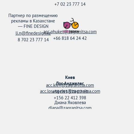
+7 02 23 777 14
Партнер по размещению
рекламы в Казахстане
Пхукет
—
FINE DESIGN
acc.phuket@zagranitsa.com
li.n@finedesign.kz
+66 818 64 24 42
8 702 23 777 14
Киев
Лос-Анджелес
acc.kiev@zagranitsa.com
acc.losangeles@zagranitsa.com
+38 093 578 07 69
+156 22 412 398
Диана Яковлева
diana@zagranitsa.com
+38 095 158 52 20