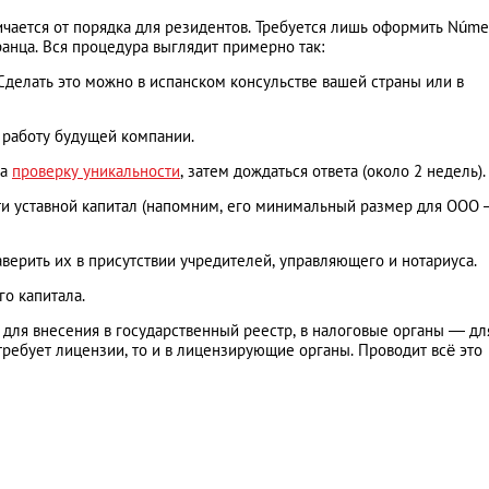
чается от порядка для резидентов. Требуется лишь оформить Núme
анца. Вся процедура выглядит примерно так:
делать это можно в испанском консульстве вашей страны или в
 работу будущей компании.
на
проверку уникальности
, затем дождаться ответа (около 2 недель).
сти уставной капитал (напомним, его минимальный размер для ООО
аверить их в присутствии учредителей, управляющего и нотариуса.
го капитала.
у для внесения в государственный реестр, в налоговые органы — дл
 требует лицензии, то и в лицензирующие органы. Проводит всё это