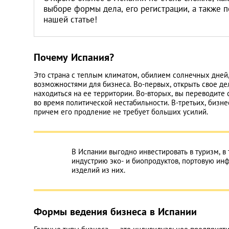
Литва
выборе формы дела, его регистрации, а также п
нашей статье!
Мальта
Почему Испания?
Польша
Это страна с теплым климатом, обилием солнечных дне
возможностями для бизнеса. Во-первых, открыть свое де
Португалия
находиться на ее территории. Во-вторых, вы переводите 
во время политической нестабильности. В-третьих, бизне
причем его продление не требует больших усилий.
Россия
Словакия
В Испании выгодно инвестировать в туризм, в т
индустрию эко- и биопродуктов, портовую ин
изделий из них.
Словения
США
Формы ведения бизнеса в Испании
Таиланд