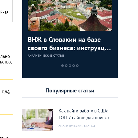
айная
с в
ВНЖ в Словакии на базе
Деньги л
Зарплат
Виза в К
ура для
своего бизнеса: инструкция
тайских
выгодно
переехат
и
для граждан СНГ
столице
кленово
ально
АНАЛИТИЧЕСКИЕ СТАТЬИ
АНАЛИТИЧЕСКИЕ 
АНАЛИТИЧЕСКИЕ 
АНАЛИТИЧЕСКИЕ 
ьство,
Популярные статьи
.д.),
Как найти работу в США:
ТОП-7 сайтов для поиска
АНАЛИТИЧЕСКИЕ СТАТЬИ