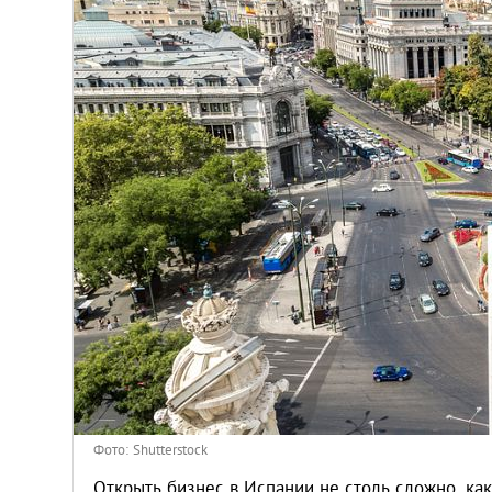
Венгрия
Германия
Греция
Испания
Казахстан
Канада
Кипр
Латвия
Фото: Shutterstock
Открыть бизнес в Испании не столь сложно, как