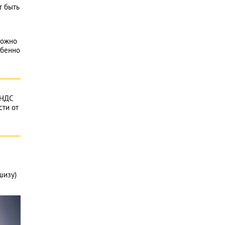
т быть
можно
обенно
 НДС
сти от
шизу)