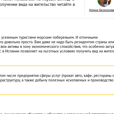
олучении вида на жительство читайте в
Ирина Безкоров
Как открыть бизне
й, усеянным туристами морским побережьем. И отличными
Словакии: процед
ло довольно просто. Вам даже не надо быть резидентом страны ил
иностранцев
свои активы в зону экономического спокойствия, что особенно акту
АНАЛИТИЧЕСКИЕ СТАТЬИ
с в Испании позволяет на льготных условиях получить вид на жител
ом числе предприятия сферы услуг (прокат авто, кафе, рестораны и т
фраструктуру, а также добычу полезных ископаемых и производство