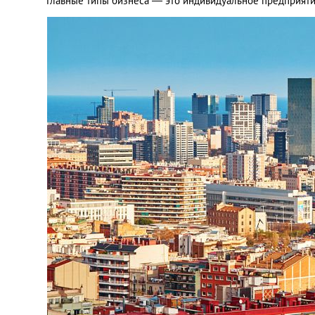
Главные типы бизнеса ― это индивидуальное предприяти
Украина
Франция
Черногория
Эстония
Другие