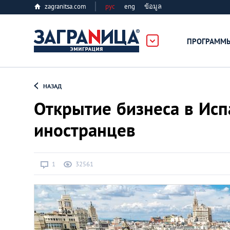
zagranitsa.com
рус
eng
ข้อมูล
ПРОГРАММ
Loading...
НАЗАД
Открытие бизнеса в Исп
иностранцев
Все страны
1
32561
Болгария
Великобритания