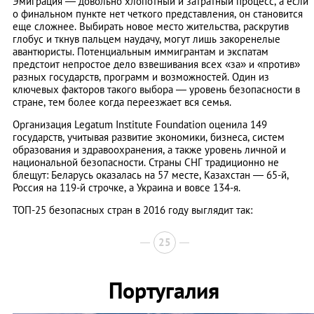
Эмиграция — довольно хлопотный и затратный процесс, а если
о финальном пункте нет четкого представления, он становится
еще сложнее. Выбирать новое место жительства, раскрутив
глобус и ткнув пальцем наудачу, могут лишь закоренелые
авантюристы. Потенциальным иммигрантам и экспатам
предстоит непростое дело взвешивания всех «за» и «против»
разных государств, программ и возможностей. Один из
ключевых факторов такого выбора — уровень безопасности в
стране, тем более когда переезжает вся семья.
Организация Legatum Institute Foundation оценила 149
государств, учитывая развитие экономики, бизнеса, систем
образования и здравоохранения, а также уровень личной и
национальной безопасности. Страны СНГ традиционно не
блещут: Беларусь оказалась на 57 месте, Казахстан — 65-й,
Россия на 119-й строчке, а Украина и вовсе 134-я.
ТОП-25 безопасных стран в 2016 году выглядит так:
25
Португалия