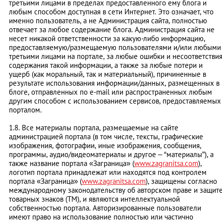
третьими лицами в пределах предоставленного ему блога и
любым способом доступная в сети Интернет. Это означает, что
именно пользователь, а не Администрация сайта, полностью
отвечает за любое содержание блога. Администрация сайта не
несет никакой ответственности за какую-либо информацию,
предоставляемую/размещаемую пользователями и/или любыми
третьими лицами на портале, за любые ошибки и несоответстви
содержания такой информации, а также за любые потери и
ущерб (как моральный, так и материальный), причиненные в
результате использования информации/данных, размещенных в
блоге, отправленных по e-mail или распространенных любым
другим способом с использованием сервисов, предоставляемых
порталом.
1.8. Все материалы портала, размещаемые на сайте
администрацией портала (в том числе, тексты, графические
изображения, фотографии, иные изображения, сообщения,
программы, аудио/видеоматериалы и другое – “материалы”), а
также название портала «Заграница» (
www.zagranitsa.com
),
логотип портала принадлежат или находятся под контролем
портала «Заграница» (
www.zagranitsa.com
), защищены согласно
международному законодательству об авторском праве и защит
товарных знаков (ТМ), и являются интеллектуальной
собственностью портала. Авторизированные пользователи
имеют право на использование полностью или частично