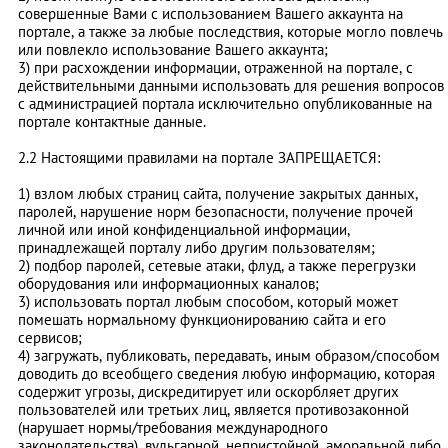
совершенные Вами с использованием Вашего аккаунта на
портале, а также за любые последствия, которые могло повлечь
или повлекло использование Вашего аккаунта;
3) при расхождении информации, отраженной на портале, с
действительными данными использовать для решения вопросов
с администрацией портала исключительно опубликованные на
портале контактные данные.
2.2 Настоящими правилами на портале ЗАПРЕЩАЕТСЯ:
1) взлом любых страниц сайта, получение закрытых данных,
паролей, нарушение норм безопасности, получение прочей
личной или иной конфиденциальной информации,
принадлежащей порталу либо другим пользователям;
2) подбор паролей, сетевые атаки, флуд, а также перегрузки
оборудования или информационных каналов;
3) использовать портал любым способом, который может
помешать нормальному функционированию сайта и его
сервисов;
4) загружать, публиковать, передавать, иным образом/способом
доводить до всеобщего сведения любую информацию, которая
содержит угрозы, дискредитирует или оскорбляет других
пользователей или третьих лиц, является противозаконной
(нарушает нормы/требования международного
законодательства), вульгарной, непристойной, аморальной либо