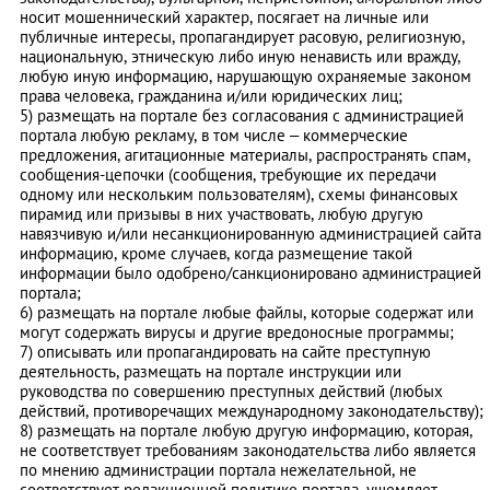
носит мошеннический характер, посягает на личные или
публичные интересы, пропагандирует расовую, религиозную,
национальную, этническую либо иную ненависть или вражду,
любую иную информацию, нарушающую охраняемые законом
права человека, гражданина и/или юридических лиц;
5) размещать на портале без согласования с администрацией
портала любую рекламу, в том числе – коммерческие
предложения, агитационные материалы, распространять спам,
сообщения-цепочки (сообщения, требующие их передачи
одному или нескольким пользователям), схемы финансовых
пирамид или призывы в них участвовать, любую другую
навязчивую и/или несанкционированную администрацией сайта
информацию, кроме случаев, когда размещение такой
информации было одобрено/санкционировано администрацией
портала;
6) размещать на портале любые файлы, которые содержат или
могут содержать вирусы и другие вредоносные программы;
7) описывать или пропагандировать на сайте преступную
деятельность, размещать на портале инструкции или
руководства по совершению преступных действий (любых
действий, противоречащих международному законодательству);
8) размещать на портале любую другую информацию, которая,
не соответствует требованиям законодательства либо является
по мнению администрации портала нежелательной, не
соответствует редакционной политике портала, ущемляет