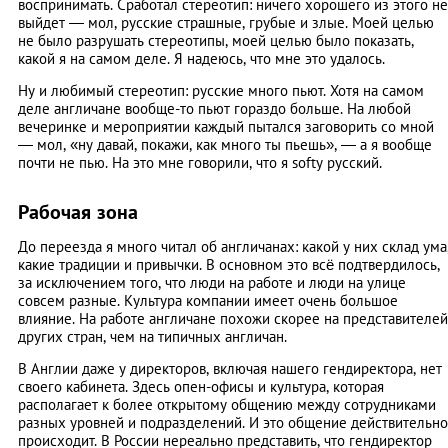
воспринимать. Сработал стереотип: ничего хорошего из этого не
выйдет — мол, русские страшные, грубые и злые. Моей целью
не было разрушать стереотипы, моей целью было показать,
какой я на самом деле. Я надеюсь, что мне это удалось.
Ну и любимый стереотип: русские много пьют. Хотя на самом
деле англичане вообще-то пьют гораздо больше. На любой
вечеринке и мероприятии каждый пытался заговорить со мной
— мол, «ну давай, покажи, как много ты пьешь», — а я вообще
почти не пью. На это мне говорили, что я softy русский.
Рабочая зона
До переезда я много читал об англичанах: какой у них склад ума
какие традиции и привычки. В основном это всё подтвердилось,
за исключением того, что люди на работе и люди на улице
совсем разные. Культура компании имеет очень большое
влияние. На работе англичане похожи скорее на представителей
других стран, чем на типичных англичан.
В Англии даже у директоров, включая нашего гендиректора, нет
своего кабинета. Здесь опен-офисы и культура, которая
располагает к более открытому общению между сотрудниками
разных уровней и подразделений. И это общение действительно
происходит. В России нереально представить, что гендиректор