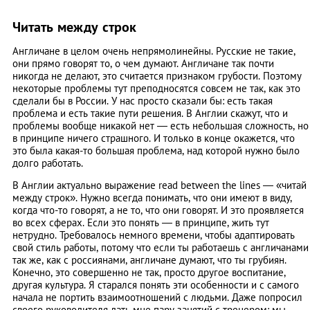
Читать между строк
Англичане в целом очень непрямолинейны. Русские не такие,
они прямо говорят то, о чем думают. Англичане так почти
никогда не делают, это считается признаком грубости. Поэтому
некоторые проблемы тут преподносятся совсем не так, как это
сделали бы в России. У нас просто сказали бы: есть такая
проблема и есть такие пути решения. В Англии скажут, что и
проблемы вообще никакой нет — есть небольшая сложность, но
в принципе ничего страшного. И только в конце окажется, что
это была какая-то большая проблема, над которой нужно было
долго работать.
В Англии актуально выражение read between the lines — «читай
между строк». Нужно всегда понимать, что они имеют в виду,
когда что-то говорят, а не то, что они говорят. И это проявляется
во всех сферах. Если это понять — в принципе, жить тут
нетрудно. Требовалось немного времени, чтобы адаптировать
свой стиль работы, потому что если ты работаешь с англичанами
так же, как с россиянами, англичане думают, что ты грубиян.
Конечно, это совершенно не так, просто другое воспитание,
другая культура. Я старался понять эти особенности и с самого
начала не портить взаимоотношений с людьми. Даже попросил
своего руководителя дать мне пару занятий с тренером: мы