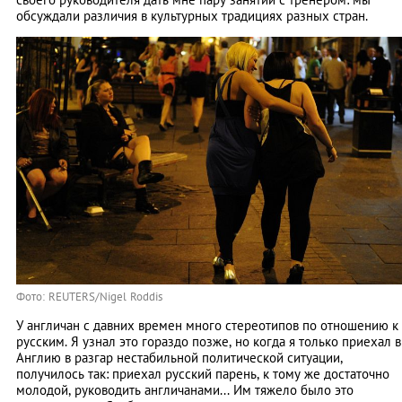
обсуждали различия в культурных традициях разных стран.
Фото: REUTERS/Nigel Roddis
У англичан с давних времен много стереотипов по отношению к
русским. Я узнал это гораздо позже, но когда я только приехал в
Англию в разгар нестабильной политической ситуации,
получилось так: приехал русский парень, к тому же достаточно
молодой, руководить англичанами... Им тяжело было это