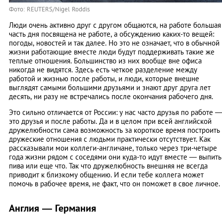
Фото: REUTERS/Nigel Roddis
Люди очень активно друг с другом общаются, на работе большая
часть дня посвящена не работе, а обсуждению каких-то вещей:
погоды, новостей и так далее. Но это не означает, что в обычной
жизни работающие вместе люди будут поддерживать такие же
теплые отношения. Большинство из них вообще вне офиса
никогда не видятся. Здесь есть четкое разделение между
работой и жизнью после работы, и люди, которые внешне
выглядят самыми большими друзьями и знают друг друга лет
десять, ни разу не встречались после окончания рабочего дня.
Это сильно отличается от России: у нас часто друзья по работе 
это друзья и после работы. Да и в целом при всей английской
дружелюбности сама возможность за короткое время построить
дружеские отношения с людьми практически отсутствует. Как
рассказывали мои коллеги-англичане, только через три-четыре
года жизни рядом с соседями они куда-то идут вместе — выпить
пива или еще что. Так что дружелюбность внешняя не всегда
приводит к близкому общению. И если тебе коллега может
помочь в рабочее время, не факт, что он поможет в свое личное.
Англия — Германия