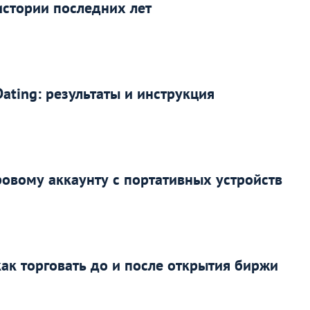
стории последних лет
ating: результаты и инструкция
ровому аккаунту с портативных устройств
как торговать до и после открытия биржи