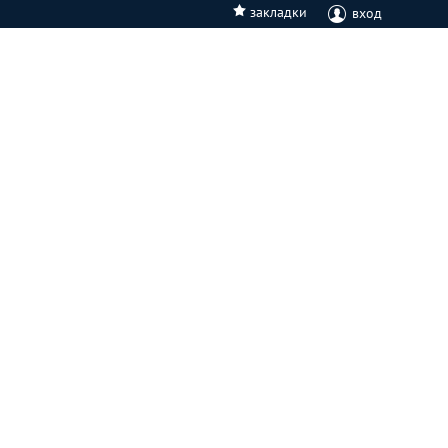
закладки
вход