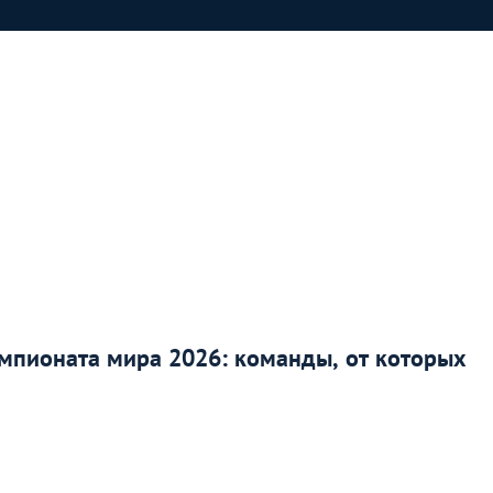
мпионата мира 2026: команды, от которых