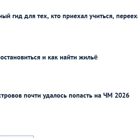
ный гид для тех, кто приехал учиться, переех
 остановиться и как найти жильё
тровов почти удалось попасть на ЧМ 2026