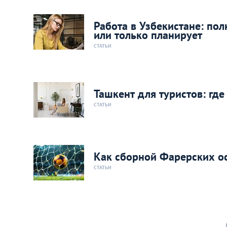
Работа в Узбекистане: пол
или только планирует
СТАТЬИ
Ташкент для туристов: где
СТАТЬИ
Как сборной Фарерских ос
СТАТЬИ