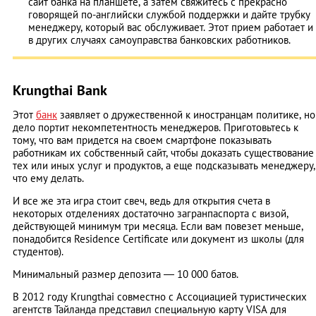
сайт банка на планшете, а затем свяжитесь с прекрасно
говорящей по-английски службой поддержки и дайте трубку
менеджеру, который вас обслуживает. Этот прием работает и
в других случаях самоуправства банковских работников.
Krungthai Bank
Этот
банк
заявляет о дружественной к иностранцам политике, но
дело портит некомпетентность менеджеров. Приготовьтесь к
тому, что вам придется на своем смартфоне показывать
работникам их собственный сайт, чтобы доказать существование
тех или иных услуг и продуктов, а еще подсказывать менеджеру,
что ему делать.
И все же эта игра стоит свеч, ведь для открытия счета в
некоторых отделениях достаточно загранпаспорта с визой,
действующей минимум три месяца. Если вам повезет меньше,
понадобится Residence Certificate или документ из школы (для
студентов).
Минимальный размер депозита ― 10 000 батов.
В 2012 году Krungthai совместно с Ассоциацией туристических
агентств Тайланда представил специальную карту VISA для