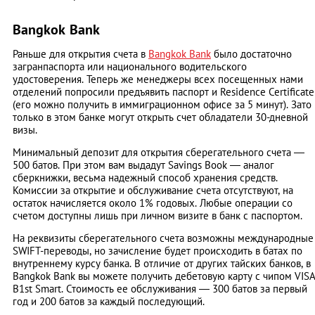
Bangkok Bank
Раньше для открытия счета в
Bangkok Bank
было достаточно
загранпаспорта или национального водительского
удостоверения. Теперь же менеджеры всех посещенных нами
отделений попросили предъявить паспорт и Residence Certificate
(его можно получить в иммиграционном офисе за 5 минут). Зато
только в этом банке могут открыть счет обладатели 30-дневной
визы.
Минимальный депозит для открытия сберегательного счета ―
500 батов. При этом вам выдадут Savings Book ― аналог
сберкнижки, весьма надежный способ хранения средств.
Комиссии за открытие и обслуживание счета отсутствуют, на
остаток начисляется около 1% годовых. Любые операции со
счетом доступны лишь при личном визите в банк с паспортом.
На реквизиты сберегательного счета возможны международные
SWIFT-переводы, но зачисление будет происходить в батах по
внутреннему курсу банка. В отличие от других тайских банков, в
Bangkok Bank вы можете получить дебетовую карту с чипом VIS
B1st Smart. Стоимость ее обслуживания ― 300 батов за первый
год и 200 батов за каждый последующий.