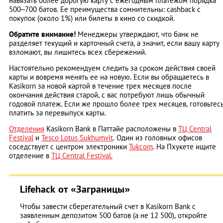
навязать более дорогую карту с ежегодным платежом порядка
500–700 батов. Ее преимущества сомнительны: cashback с
покупок (около 1%) или билеты в кино со скидкой.
Обратите внимание!
Менеджеры утверждают, что банк не
разделяет текущий и карточный счета, а значит, если вашу карту
взломают, вы лишитесь всех сбережений.
Настоятельно рекомендуем следить за сроком действия своей
карты и вовремя менять ее на новую. Если вы обращаетесь в
Kasikorn за новой картой в течение трех месяцев после
окончания действия старой, с вас потребуют лишь обычный
годовой платеж. Если же прошло более трех месяцев, готовьтес
платить за перевыпуск карты.
Отделения
Kasikorn Bank в Паттайе расположены в
ТЦ Central
Festival
и
Tesco Lotus Sukhumvit
. Один из головных офисов
соседствует с центром электроники
Tukcom
. На Пхукете ищите
отделение в
ТЦ Central Festival.
Lifehack от «Заграницы»
Чтобы завести сберегательный счет в Kasikorn Bank с
заявленным депозитом 500 батов (а не 12 500), откройте