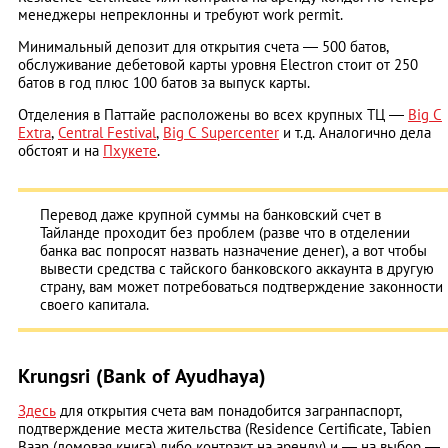
менеджеры непреклонны и требуют work permit.
Минимальный депозит для открытия счета ― 500 батов,
обслуживание дебетовой карты уровня Еlectron стоит от 250
батов в год плюс 100 батов за выпуск карты.
Отделения в Паттайе расположены во всех крупных ТЦ ―
Big C
Еxtra
,
Central Festival
,
Big C Supercenter
и т.д. Аналогично дела
обстоят и на
Пхукете
.
Перевод даже крупной суммы на банковский счет в
Тайланде проходит без проблем (разве что в отделении
банка вас попросят назвать назначение денег), а вот чтобы
вывести средства с тайского банковского аккаунта в другую
страну, вам может потребоваться подтверждение законности
своего капитала.
Krungsri (Bank of Ayudhaya)
Здесь
для открытия счета вам понадобится загранпаспорт,
подтверждение места жительства (Residence Certificate, Tabien
Baan (домовая книга) либо контракт на аренду) и ― на выбор ―