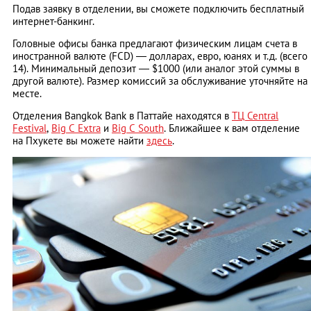
Подав заявку в отделении, вы сможете подключить бесплатный
интернет-банкинг.
Головные офисы банка предлагают физическим лицам счета в
иностранной валюте (FCD) ― долларах, евро, юанях и т.д. (всего
14). Минимальный депозит ― $1000 (или аналог этой суммы в
другой валюте). Размер комиссий за обслуживание уточняйте на
месте.
Отделения Bangkok Bank в Паттайе находятся в
ТЦ Central
Festival
,
Big C Extra
и
Big C South
. Ближайшее к вам отделение
на Пхукете вы можете найти
здесь
.