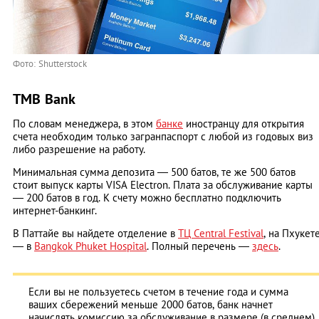
Фото: Shutterstock
TMB Bank
По словам менеджера, в этом
банке
иностранцу для открытия
счета необходим только загранпаспорт с любой из годовых виз
либо разрешение на работу.
Минимальная сумма депозита ― 500 батов, те же 500 батов
стоит выпуск карты VISA Electron. Плата за обслуживание карты
― 200 батов в год. К счету можно бесплатно подключить
интернет-банкинг.
В Паттайе вы найдете отделение в
ТЦ Central Festival
, на Пхукет
― в
Bangkok Phuket Hospital
. Полный перечень ―
здесь
.
Если вы не пользуетесь счетом в течение года и сумма
ваших сбережений меньше 2000 батов, банк начнет
начислять комиссию за обслуживание в размере (в среднем)