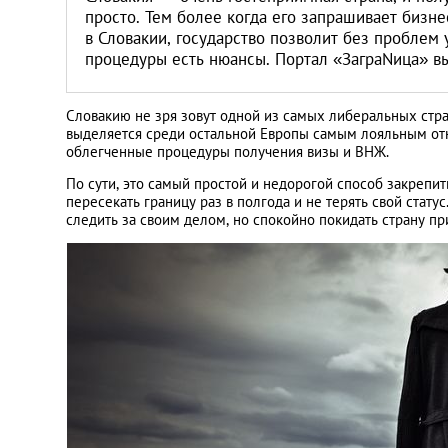
Литва
просто. Тем более когда его запрашивает бизне
в Словакии, государство позволит без проблем 
процедуры есть нюансы. Портал «ЗаграNица» в
Мальта
Польша
Словакию не зря зовут одной из самых либеральных стран
выделяется среди остальной Европы самым лояльным от
облегченные процедуры получения визы и ВНЖ.
Португалия
По сути, это самый простой и недорогой способ закрепит
пересекать границу раз в полгода и не терять свой стат
следить за своим делом, но спокойно покидать страну п
Россия
Словакия
Словения
США
Таиланд