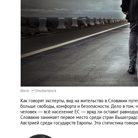
Украина
Франция
Черногория
Эстония
Другие
Фото: Shutterstock
Как говорят эксперты, вид на жительство в Словакии пу
больше свободы, комфорта и безопасности. Дело в том, ч
человек ― всё население ЕС — вряд ли оставит равнодуш
Словакия занимает первое место среди стран Вышеградск
Австрией среди государств Европы. Эта статистика говори