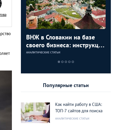
това
арство
с в
ВНЖ в Словакии на базе
Деньги л
Зарплат
Виза в К
ура для
своего бизнеса: инструкция
тайских
выгодно
переехат
для граждан СНГ
столице
кленово
оляет
АНАЛИТИЧЕСКИЕ СТАТЬИ
АНАЛИТИЧЕСКИЕ 
АНАЛИТИЧЕСКИЕ 
АНАЛИТИЧЕСКИЕ 
Популярные статьи
Как найти работу в США:
ТОП-7 сайтов для поиска
АНАЛИТИЧЕСКИЕ СТАТЬИ