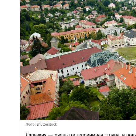
Венгрия
Германия
Греция
Испания
Казахстан
Канада
Кипр
Латвия
Фото: shutterstock
Словакия ― очень гостеприимная страна, и полу