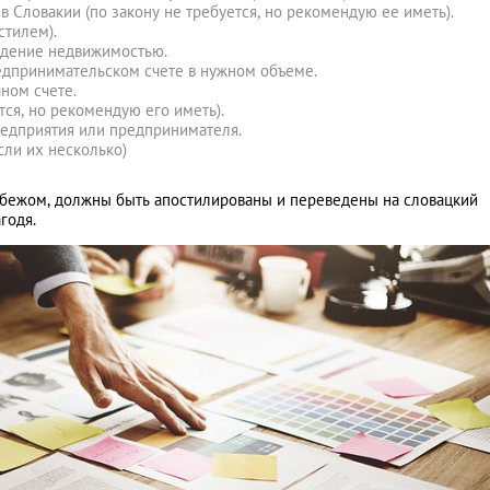
в Словакии (по закону не требуется, но рекомендую ее иметь).
стилем).
адение недвижимостью.
редпринимательском счете в нужном объеме.
чном счете.
тся, но рекомендую его иметь).
едприятия или предпринимателя.
сли их несколько)
убежом, должны быть апостилированы и переведены на словацкий
годя.