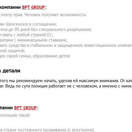
 компании
:
BPT GROUP
пектр прав. Человек получает возможность:
нам Шенгенского соглашения;
гена до 90 дней без специального разрешения;
говать с любой страной ЕС;
едитами с минимальными ставками;
ывать средства в стабильном и защищенном инвестиционном климат
ной защитой;
щее своей семьи, образование детей
 детали
того мы рекомендуем начать, уделив ей максимум внимания. От ка
т. Ведь по сути полиция работает не с человеком, а именно с ними
мпании
:
BPT GROUP
 полицию такой:
 в стране постоянного проживания (с апостилем).