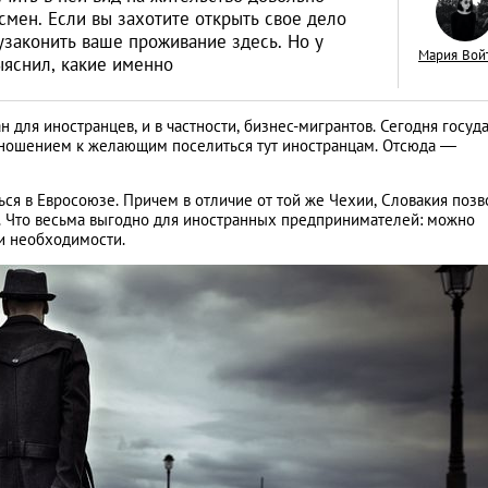
смен. Если вы захотите открыть свое дело
узаконить ваше проживание здесь. Но у
Мария Вой
ыяснил, какие именно
 для иностранцев, и в частности, бизнес-мигрантов. Сегодня госуд
Как открыть бизне
ношением к желающим поселиться тут иностранцам. Отсюда ―
Словакии: процед
иностранцев
ься в Евросоюзе. Причем в отличие от той же Чехии, Словакия позв
АНАЛИТИЧЕСКИЕ СТАТЬИ
ус. Что весьма выгодно для иностранных предпринимателей: можно
ри необходимости.