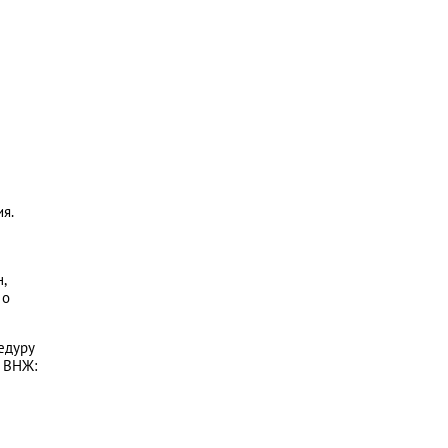
я.
н,
 о
едуру
й ВНЖ: