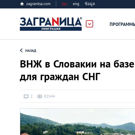
zagranitsa.com
рус
eng
ข้อมูล
ПРОГРАММ
Loading...
НАЗАД
ВНЖ в Словакии на базе
для граждан СНГ
Все страны
2
82544
Болгария
Великобритания