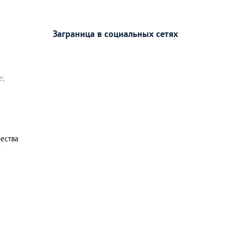
Заграница в социальных сетях
е;
чества
.