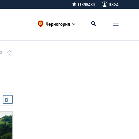
закладки
вход
Черногория
КИ