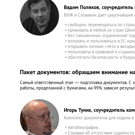
Вадим Поляков, соучредитель
ВНЖ в Словакии дает широчайший с
• свободно перемещаться по стра
• проживать в любой из стран Шен
• без таможенных ограничений тор
• получать и пользоваться в ЕС кр
• открывать личные счета и вклад
• пользоваться правовой и социаль
• обеспечить безопасность и буду
Пакет документов: обращаем внимание на
Самый ответственный этап — подготовка документов. С э
работы, проделанной с бумагами, на 99% зависит результа
Игорь Туник, соучредитель ко
Комплект документов для подачи в
• Автобиография.
• Справка об отсутствии судимости