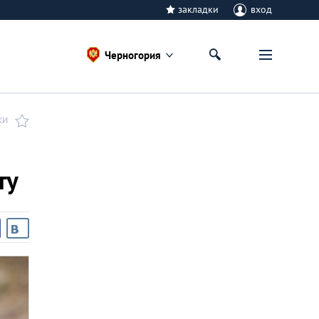
закладки
вход
Черногория
КИ
ту