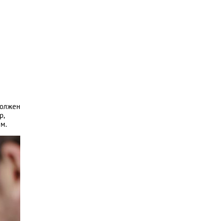
должен
р,
м.