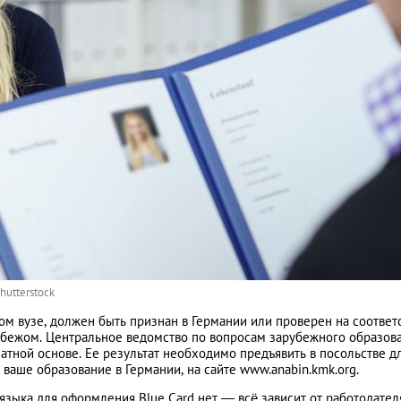
hutterstock
м вузе, должен быть признан в Германии или проверен на соответ
рубежом. Центральное ведомство по вопросам зарубежного образов
атной основе. Ее результат необходимо предъявить в посольстве д
ваше образование в Германии, на сайте www.anabin.kmk.org.
зыка для оформления Blue Card нет — всё зависит от работодател