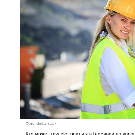
Венгрия
Германия
Греция
Испания
Казахстан
Канада
Кипр
Латвия
Фото: shutterstock
Кто может трудоустроиться в Германии по упр