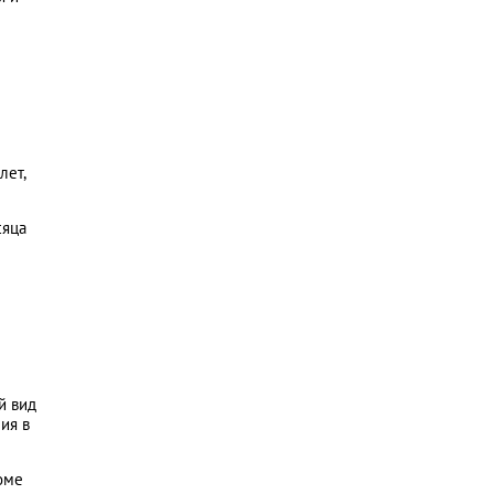
лет,
сяца
й вид
ия в
оме