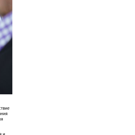
ствие
ания
ля
я и