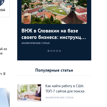
Nица
с в
ВНЖ в Словакии на базе
Деньги л
Зарплат
Виза в К
ура для
своего бизнеса: инструкция
тайских
выгодно
переехат
для граждан СНГ
столице
кленово
АНАЛИТИЧЕСКИЕ СТАТЬИ
АНАЛИТИЧЕСКИЕ 
АНАЛИТИЧЕСКИЕ 
АНАЛИТИЧЕСКИЕ 
ой из
за
Популярные статьи
т. В
Как найти работу в США:
ТОП-7 сайтов для поиска
АНАЛИТИЧЕСКИЕ СТАТЬИ