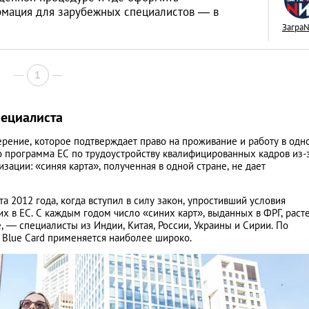
рмация для зарубежных специалистов — в
Загра
1
Как открыть бизне
Словакии: процед
пециалиста
иностранцев
АНАЛИТИЧЕСКИЕ СТАТЬИ
ерение, которое подтверждает право на проживание и работу в одн
то программа ЕС по трудоустройству квалифицированных кадров из-
зации: «синяя карта», полученная в одной стране, не дает
а 2012 года, когда вступил в силу закон, упростивший условия
х в ЕС. С каждым годом число «синих карт», выданных в ФРГ, расте
, — специалисты из Индии, Китая, России, Украины и Сирии. По
 Blue Card применяется наиболее широко.