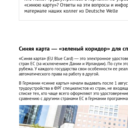
Литва
«синюю карту»? Ответы на эти вопросы и инфо
материале наших коллег из Deutsche Welle
Мальта
Польша
Синяя карта — «зеленый коридор» для с
Португалия
«Синяя карта» (EU Blue Card) — это электронное удостов
стран ЕС (за исключением Дании и Ирландии). По сути э
Россия
рубежа. У каждого государства свои особенности ее реали
автоматического права на работу в другой.
Словакия
В Германии «синие карты» начали выдавать после 1 август
трудоустройства в ФРГ специалистов из стран, не входящи
списке тех, кто чаще всего оформляют это удостоверение
Словения
сравнению с другими странами ЕС в Германии программа
США
Таиланд