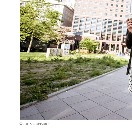
Украина
Франция
Черногория
Эстония
Другие
Фото: shutterstock