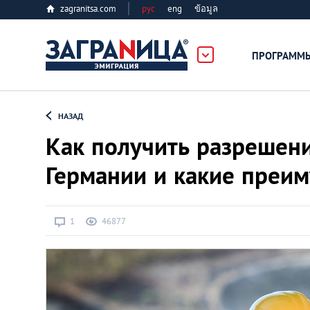
zagranitsa.com
рус
eng
ข้อมูล
ПРОГРАММ
Loading...
НАЗАД
Как получить разрешени
Германии и какие преим
Все страны
1
46877
Болгария
Великобритания