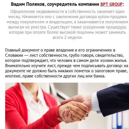
Вадим Поляков, соучредитель компании
:
BPT GROUP
Оформление недвижимости в собственность занимает один
месяц. Начинается оно с заключения договора купли-продажи
между покупателем и владельцем, а заканчивается получением
выписки из реестра. Существует также ускоренная процедура,
которая при оплате более высокой пошлины может занимать
всего 2 недели.
Главный документ о праве владения и его ограничениях в
Словакии ― лист собственности, грубо говоря, свидетельство,
которое подтверждает, что человек в самом деле хозяин жилья.
Внимательно изучите лист, прежде чем подписывать договор: на
документе не должно быть никаких пометок о залоговом праве,
ипотеке, праве собственности других лиц или банка.