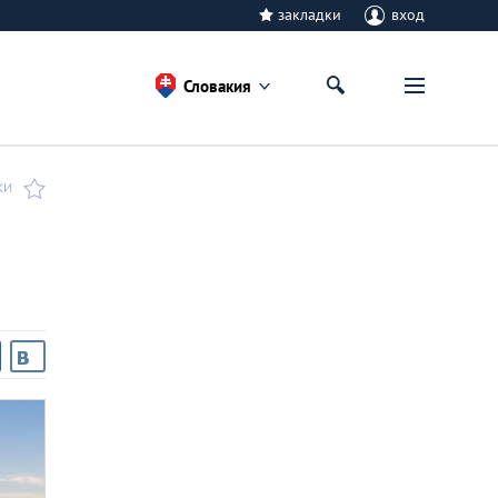
закладки
вход
Словакия
КИ