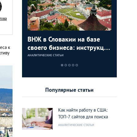
това
с в
ВНЖ в Словакии на базе
Деньги л
Зарплат
Виза в К
ура для
своего бизнеса: инструкция
тайских
выгодно
переехат
еса к
ктиву
для граждан СНГ
столице
кленово
АНАЛИТИЧЕСКИЕ СТАТЬИ
АНАЛИТИЧЕСКИЕ 
АНАЛИТИЧЕСКИЕ 
АНАЛИТИЧЕСКИЕ 
Популярные статьи
Как найти работу в США:
ТОП-7 сайтов для поиска
АНАЛИТИЧЕСКИЕ СТАТЬИ