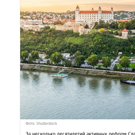
Венгрия
Германия
Греция
Испания
Казахстан
Канада
Кипр
Латвия
Фото: Shutterstock
За несколько десятилетий активных реформ Сл