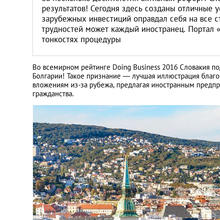
Литва
результатов! Сегодня здесь созданы отличные у
зарубежных инвестиций оправдал себя на все с
трудностей может каждый иностранец. Портал «
Мальта
тонкостях процедуры
Польша
Во всемирном рейтинге Doing Business 2016 Словакия по
Болгарии! Такое признание ― лучшая иллюстрация благоп
Португалия
вложениям из-за рубежа, предлагая иностранным предпр
гражданства.
Россия
Словакия
Словения
США
Таиланд