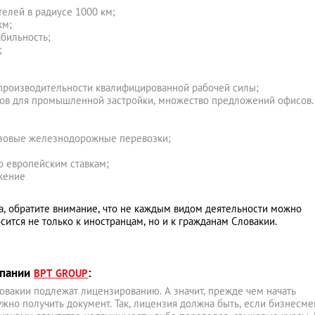
елей в радиусе 1000 км;
км;
абильность;
;
й производительности квалифицированной рабочей силы;
ов для промышленной застройки, множество предложений офисов.
рузовые железнодорожные перевозки;
о европейским ставкам;
жение
а, обратите внимание, что не каждым видом деятельности можно
осится не только к иностранцам, но и к гражданам Словакии.
мпании
:
BPT GROUP
овакии подлежат лицензированию. А значит, прежде чем начать
жно получить документ. Так, лицензия должна быть, если бизнесме