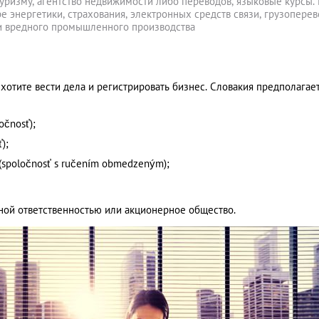
туризму, агентство недвижимости либо переводов, языковые курсы.
е энергетики, страхования, электронных средств связи, грузоперев
 и вредного промышленного производства
хотите вести дела и регистрировать бизнес. Словакия предполагае
očnosť);
);
(spoločnosť s ručením obmedzeným);
ной ответственностью или акционерное общество.