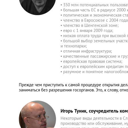
• 350 млн потенциальных пользоват
• большая часть ЕС в радиусе 2000 
• политическая и экономическая ст
• членство в Евросоюзе с 2004 года
• членство в Шенгенской зоне;
• евро с 1 января 2009 года;
• низкая оплата труда при высоко
• большой выбор земельных участк
и технопарки;
• отличная инфраструктура;
• качественные пассажирские и г
• европейская правовая система;
• доступ к европейским кредитам п
• разумное и понятное налогообло
Прежде чем приступить к самой процедуре открытия дел
заниматься без разрешения госорганов. Это, к слову, отн
Игорь Туник, соучредитель ко
Некоторые виды деятельности в Сл
производство или обслуживание, ну