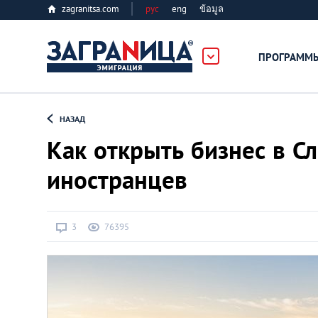
zagranitsa.com
рус
eng
ข้อมูล
ПРОГРАММ
Loading...
НАЗАД
Как открыть бизнес в С
иностранцев
Все страны
3
76395
Болгария
Великобритания