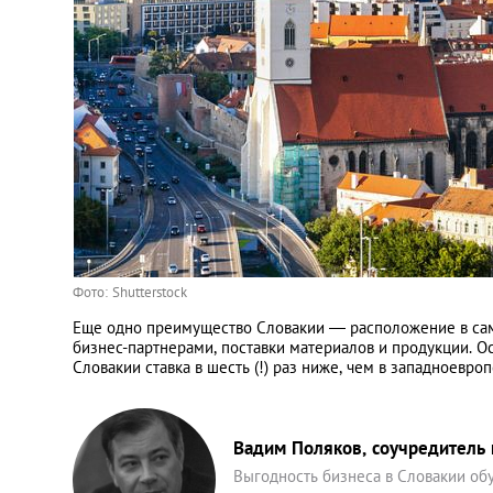
Украина
Франция
Черногория
Эстония
Фото: Shutterstock
Другие
Еще одно преимущество Словакии ― расположение в само
бизнес-партнерами, поставки материалов и продукции. О
Словакии ставка в шесть (!) раз ниже, чем в западноевро
Вадим Поляков, соучредитель
Выгодность бизнеса в Словакии об