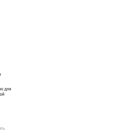
и
но для
ной
ать