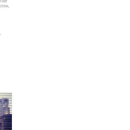
 Еще
озок,
т