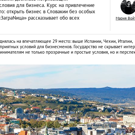
словия для бизнеса. Курс на привлечение
то: открыть бизнес в Словакии без особых
ЗаграNица» рассказывает обо всех
Мария Вой
Как открыть бизне
днялась на впечатляющее 29 место: выше Испании, Чехии, Италии,
Словакии: процед
риятных условий для бизнесменов. Государство не скрывает интер
инимателям не только прозрачные и простые условия, но и перспе
иностранцев
АНАЛИТИЧЕСКИЕ СТАТЬИ