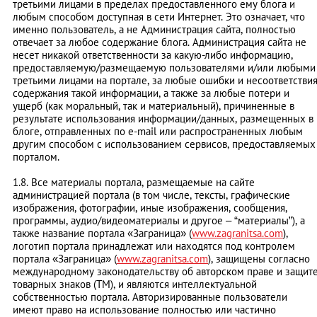
третьими лицами в пределах предоставленного ему блога и
любым способом доступная в сети Интернет. Это означает, что
именно пользователь, а не Администрация сайта, полностью
отвечает за любое содержание блога. Администрация сайта не
несет никакой ответственности за какую-либо информацию,
предоставляемую/размещаемую пользователями и/или любыми
третьими лицами на портале, за любые ошибки и несоответстви
содержания такой информации, а также за любые потери и
ущерб (как моральный, так и материальный), причиненные в
результате использования информации/данных, размещенных в
блоге, отправленных по e-mail или распространенных любым
другим способом с использованием сервисов, предоставляемых
порталом.
1.8. Все материалы портала, размещаемые на сайте
администрацией портала (в том числе, тексты, графические
изображения, фотографии, иные изображения, сообщения,
программы, аудио/видеоматериалы и другое – “материалы”), а
также название портала «Заграница» (
www.zagranitsa.com
),
логотип портала принадлежат или находятся под контролем
портала «Заграница» (
www.zagranitsa.com
), защищены согласно
международному законодательству об авторском праве и защит
товарных знаков (ТМ), и являются интеллектуальной
собственностью портала. Авторизированные пользователи
имеют право на использование полностью или частично