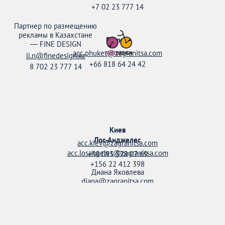
+7 02 23 777 14
Партнер по размещению
рекламы в Казахстане
Пхукет
—
FINE DESIGN
acc.phuket@zagranitsa.com
li.n@finedesign.kz
+66 818 64 24 42
8 702 23 777 14
Киев
Лос-Анджелес
acc.kiev@zagranitsa.com
acc.losangeles@zagranitsa.com
+38 093 578 07 69
+156 22 412 398
Диана Яковлева
diana@zagranitsa.com
+38 095 158 52 20