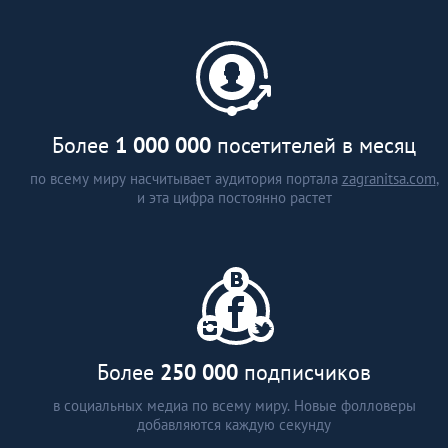
каталог застройщиков и
агентств недвижимости (более
15 стран)
аналитические статьи
интервью с экспертами
Более
1 000 000
посетителей в месяц
по всему миру насчитывает аудитория портала
zagranitsa.com
,
и эта цифра постоянно растет
Более
250 000
подписчиков
в социальных медиа по всему миру. Новые фолловеры
добавляются каждую секунду