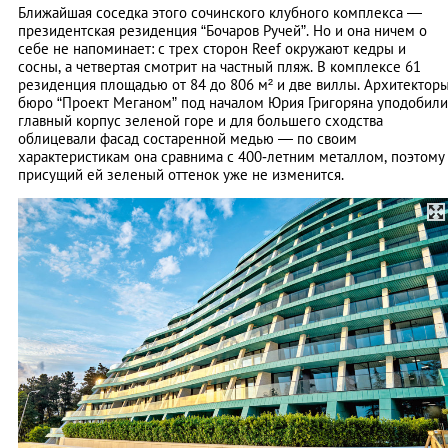
Ближайшая соседка этого сочинского клубного комплекса —
президентская резиденция “Бочаров Ручей”. Но и она ничем о
себе не напоминает: с трех сторон Reef окружают кедры и
сосны, а четвертая смотрит на частный пляж. В комплексе 61
резиденция площадью от 84 до 806 м² и две виллы. Архитектор
бюро “Проект Меганом” под началом Юрия Григоряна уподобили
главный корпус зеленой горе и для большего сходства
облицевали фасад состаренной медью — по своим
характеристикам она сравнима с 400‑­летним металлом, поэтому
присущий ей зеленый ­оттенок уже не ­изменится.