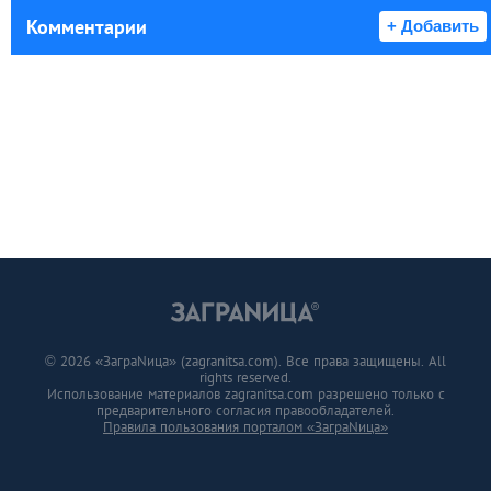
Комментарии
+ Добавить
© 2026 «ЗаграNица» (zagranitsa.com). Все права защищены. All
rights reserved.
Использование материалов zagranitsa.com разрешено только с
предварительного согласия правообладателей.
Правила пользования порталом «ЗаграNица»