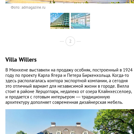
Фото: admagazine.ru
2
Villa Willers
B Мюнхене выставили на прода­жу особняк, построенный в 1924
году по проекту Карла Ягера и Петера Биркенхольца. Когда-то
здесь располагалась контора экспортной компании, а сегодня
это отличный вариант для независимой жизни в городе. Вилла
стоит в райо­не Херцогпарк, недалеко от озера Клайнхесселоер,
и продается с готовым интерьером — ­традиционную
архитектуру дополняет современная дизай­нерская мебель.