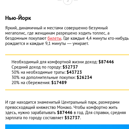
3
Нью-Йорк
Яркий, динамичный и местами совершенно безумный
мегаполис, где женщинам разрешено ходить топлес, а
бездомным покупают
билеты
. Где каждые 4,4 минуты кто-нибудь
рождается и каждые 9,1 минуты — умирает.
Необходимый для комфортной жизни доход:
$87446
Средний доход по городу:
$52737
50% на необходимые траты:
$43723
30% на дополнительные покупки:
$26234
20% на сбережения:
$17489
И где находится знаменитый Центральный парк, размерами
превосходящий княжество Монако. Чтобы комфортно жить
здесь, нужно зарабатывать
$87446
в год. Для справки, средняя
зарплата по городу составляет
$52737
.