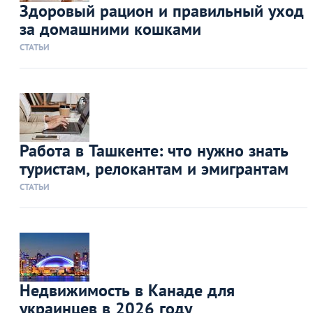
Здоровый рацион и правильный уход
за домашними кошками
СТАТЬИ
Работа в Ташкенте: что нужно знать
туристам, релокантам и эмигрантам
СТАТЬИ
Недвижимость в Канаде для
украинцев в 2026 году