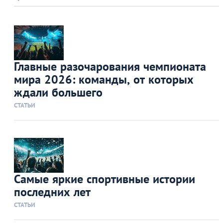
Главные разочарования чемпионата
мира 2026: команды, от которых
ждали большего
СТАТЬИ
Самые яркие спортивные истории
последних лет
СТАТЬИ