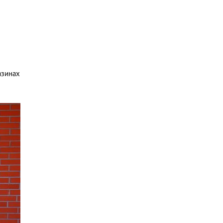
азинах