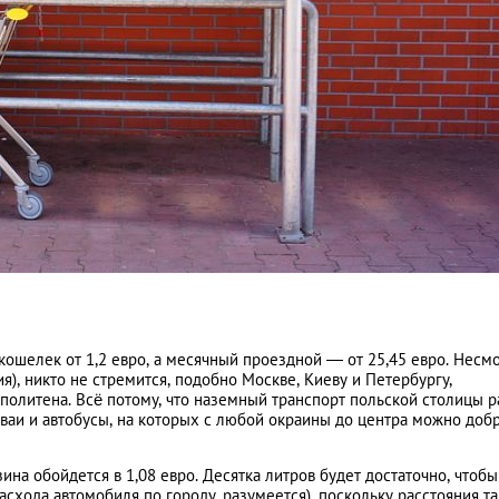
ошелек от 1,2 евро, а месячный проездной — от 25,45 евро. Несм
ия), никто не стремится, подобно Москве, Киеву и Петербургу,
политена. Всё потому, что наземный транспорт польской столицы р
ваи и автобусы, на которых с любой окраины до центра можно добр
зина обойдется в 1,08 евро. Десятка литров будет достаточно, чтобы
схода автомобиля по городу, разумеется), поскольку расстояния т