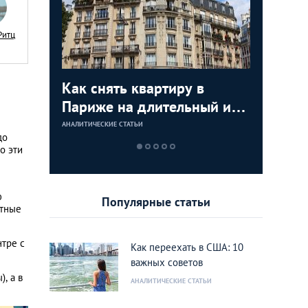
Ритц
я
Как снять квартиру в
Как куп
Недвижи
Аренда 
:
Париже на длительный или
США: по
как купи
Лондоне
тором по
короткий срок
инструкц
моря и з
АНАЛИТИЧЕСКИЕ СТАТЬИ
АНАЛИТИЧЕСКИЕ 
АНАЛИТИЧЕСКИЕ 
АНАЛИТИЧЕСКИЕ 
до
ижимости
дом или
о эти
rank
Калифо
ю
Популярные статьи
атные
нтре с
Как переехать в США: 10
важных советов
, а в
АНАЛИТИЧЕСКИЕ СТАТЬИ