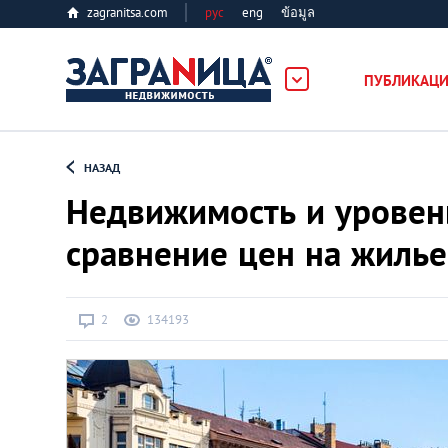
zagranitsa.com
рус
eng
ข้อมูล
ость
ПУБЛИКАЦ
Loading...
НАЗАД
Недвижимость и уровен
сравнение цен на жилье
Все города
2
134193
Алматы
Астана