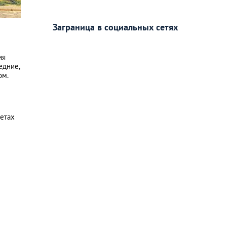
Заграница в социальных сетях
ия
едние,
ом.
кетах