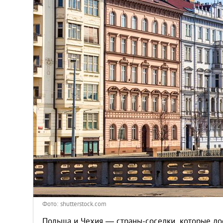
Афины
Киев
Лондон
Лос-Анджелес
Москва
Париж
Паттайя
Пхукет
Фото: shutterstock.com
Польша и Чехия — страны-соседки, которые до