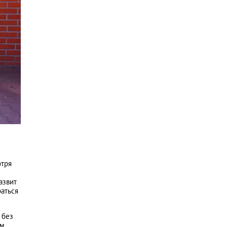
отря
азвит
аться
 без
ам