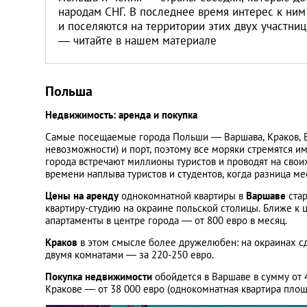
Санкт-Петербург
народам СНГ. В последнее время интерес к ним
и поселяются на территории этих двух участни
— читайте в нашем материале
Польша
Недвижимость: аренда и покупка
Самые посещаемые города Польши — Варшава, Краков, Вр
невозможности) и порт, поэтому все моряки стремятся и
города встречают миллионы туристов и проводят на своих
времени наплыва туристов и студентов, когда разница м
Цены на аренду
однокомнатной квартиры в
Варшаве
стар
квартиру-студию на окраине польской столицы. Ближе к ц
апартаменты в центре города — от 800 евро в месяц.
Краков
в этом смысле более дружелюбен: на окраинах сда
двумя комнатами — за 220-250 евро.
Покупка недвижимости
обойдется в Варшаве в сумму от 4
Кракове — от 38 000 евро (однокомнатная квартира площа