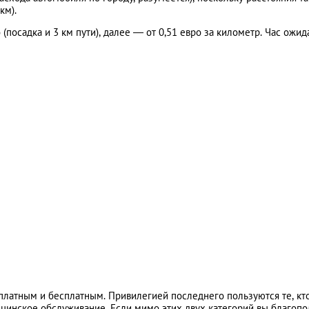
км).
 (посадка и 3 км пути), далее — от 0,51 евро за километр. Час ожид
платным и бесплатным. Привилегией последнего пользуются те, кт
ицинское обслуживание. Если мимо этих двух категорий вы благоп