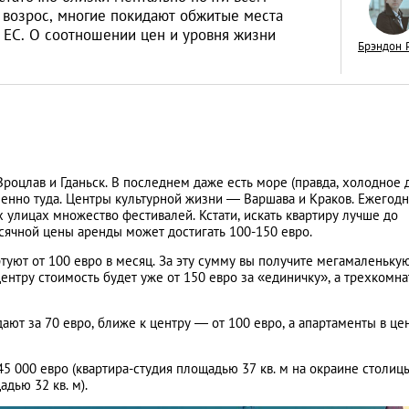
 возрос, многие покидают обжитые места
ц ЕС. О соотношении цен и уровня жизни
Брэндон 
«Тихая гавань» дл
русских капиталов
интервью с дирек
АНАЛИТИЧЕСКИЕ СТАТЬИ
оцлав и Гданьск. В последнем даже есть море (правда, холодное 
зарубежной недв
менно туда. Центры культурной жизни — Варшава и Краков. Ежегодн
компании Knight F
 улицах множество фестивалей. Кстати, искать квартиру лучше до
есячной цены аренды может достигать 100-150 евро.
туют от 100 евро в месяц. За эту сумму вы получите мегамаленьку
ентру стоимость будет уже от 150 евро за «единичку», а трехкомн
ют за 70 евро, ближе к центру — от 100 евро, а апартаменты в це
5 000 евро (квартира-студия площадью 37 кв. м на окраине столицы)
дью 32 кв. м).