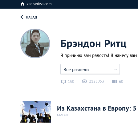
zagranitsa.com
НАЗАД
Брэндон Ритц
Я причиню вам радость! Я нанесу вам 
Все разделы
2125953
150
60
Из Казахстана в Европу: 5
СТАТЬИ