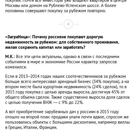
покупки. Почти все инвесторы уже владеют квартирой в центре
Москвы или домом на Рублево-Успенском шоссе. А более
половины совершают покупку за рубежом повторно.
4
«ЗаграNица»: Почему россияне покупают дорогую
недвижимость за рубежом: для собственного проживания,
желая сохранить капитал или заработать?
М.К.:
Все эти цели актуальны, однако в связи с последними
событиями в мире и экономике России характер запросов
изменился.
Если в 2013–2014 годах наших соотечественников за рубежом
больше всего интересовал арендный бизнес (34% покупок), а на
втором месте была курортная недвижимость (24% сделок), то в
2015 году покупка с целью аренды выросла, достигнув 45% от
общего объема сделок. Также существенно выросла доля сделок
с целью получения ВНЖ ― с 9% до 22%.
А вот приобретение зарубежных дач у россиян в 2015 году
отошло на второй план: продажи упали почти вдвое, спросом же
пользовались объекты с большими дисконтами, например виллы
в Греции, Италии, Франции.