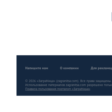
Напишите нам
О компании
Для рекламо
© 2026 «ЗаграNица» (zagranitsa.com). Все права защищены. A
Использование материалов zagranitsa.com разрешено тольк
Правила пользования порталом «ЗаграNица»