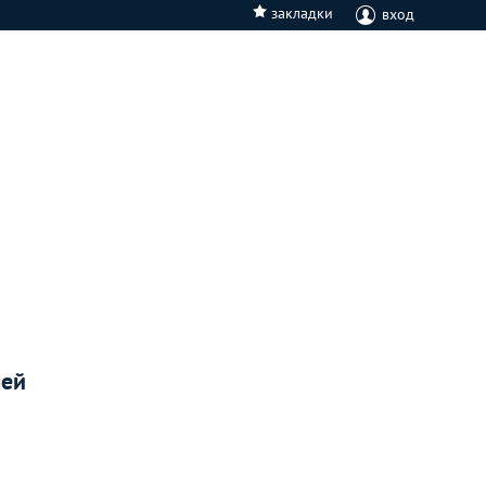
закладки
вход
лей