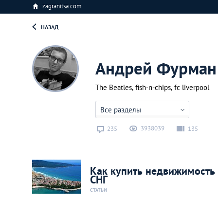
zagranitsa.com
НАЗАД
Андрей Фурман
The Beatles, fish-n-chips, fc liverpool
Все разделы
3938039
235
135
Как купить недвижимость 
СНГ
СТАТЬИ