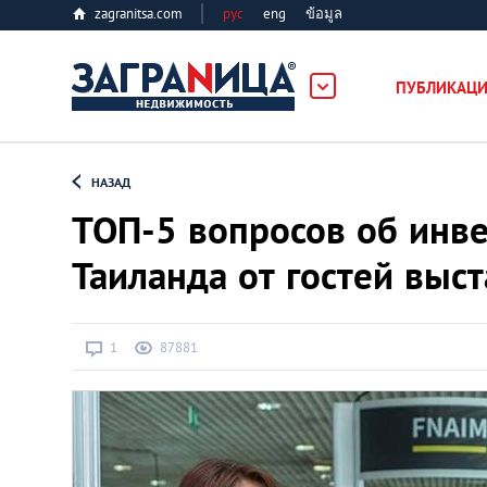
zagranitsa.com
рус
eng
ข้อมูล
ость
ПУБЛИКАЦ
Loading...
НАЗАД
ТОП-5 вопросов об инв
Таиланда от гостей выст
Все города
1
87881
Алматы
Астана