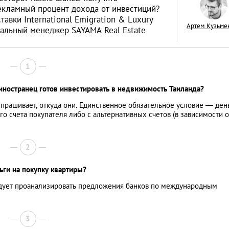
рекламный процент дохода от инвестиций?
тавки International Emigration & Luxury
Артем Кузьме
ральный менеджер SAYAMA Real Estate
«Тихая гавань» дл
1
русских капиталов
 иностранец готов инвестировать в недвижимость Таиланда?
интервью с дирек
АНАЛИТИЧЕСКИЕ СТАТЬИ
зарубежной недв
прашивает, откуда они. Единственное обязательное условие — ден
о счета покупателя либо с альтернативных счетов (в зависимости о
компании Knight F
2
ьги на покупку квартиры?
ледует проанализировать предложения банков по международным
3