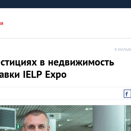
ИИ
В ЗАКЛАД
естициях в недвижимость
авки IELP Expo