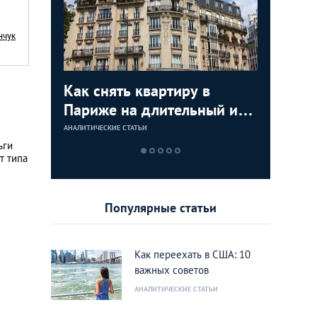
нчук
я
Как снять квартиру в
Как куп
Недвижи
Аренда 
:
Париже на длительный или
США: по
как купи
Лондоне
тором по
короткий срок
инструкц
моря и з
АНАЛИТИЧЕСКИЕ СТАТЬИ
АНАЛИТИЧЕСКИЕ 
АНАЛИТИЧЕСКИЕ 
АНАЛИТИЧЕСКИЕ 
ижимости
дом или
ьги
т типа
rank
Калифо
Популярные статьи
Как переехать в США: 10
важных советов
АНАЛИТИЧЕСКИЕ СТАТЬИ