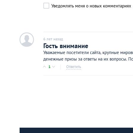
Уведомлять меня о новых комментариях
c
6 лет назад
Гость внимание
У­важ­ае­мые п­ос­ети­т­ел­и сай­та, к­рупн­ы­е м­иро­в­ы
д­е­не­жн­ые п­риз­ы з­а отве­т­ы на их во­п­р­ос­ы. П­о
1
Ответить