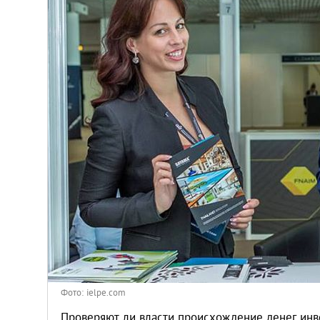
Афины
Киев
Лондон
Лос-Анджелес
Москва
Париж
Паттайя
Пхукет
Фото: ielpe.com
Проверяют ли власти происхождение денег инв