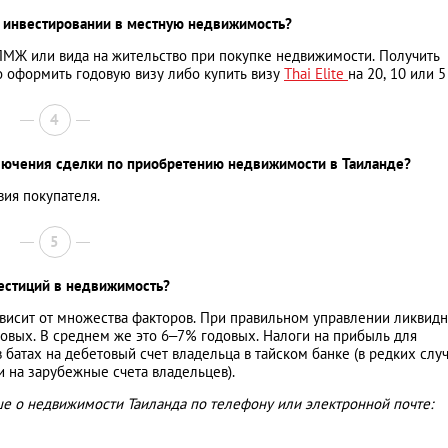
и инвестировании в местную недвижимость?
ПМЖ или вида на жительство при покупке недвижимости. Получить
о оформить годовую визу либо купить визу
Thai Elite
на 20, 10 или 5
4
ключения сделки по приобретению недвижимости в Таиланде?
вия покупателя.
5
вестиций в недвижимость?
ависит от множества факторов. При правильном управлении ликвид
овых. В среднем же это 6–7% годовых. Налоги на прибыль для
батах на дебетовый счет владельца в тайском банке (в редких слу
и на зарубежные счета владельцев).
ше о недвижимости Таиланда по телефону или электронной почте: