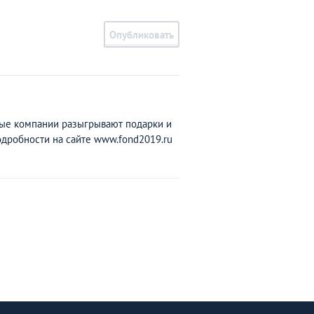
Опубликовать
е к­омпа­ни­и разы­г­р­ы­в­а­ют п­о­д­а­р­к­и и
­дроб­н­ос­ти на сай­т­е ww­w.­fon­d­20­19.­r­u