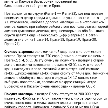
является Карловы Вары, ориентированный на
бальнеологический туризм, и Брно.
Прага делится на округи (Praha-1 — Praha-22), где под первым
понимается центр города и дальше по удаленности от него — д
22. Разумеется, наиболее дорогие квартиры — в историческом
центре, однако при выборе района стоит воспользоваться картой
административного деления, ведь некоторые (особо большие)
округи делятся еще на несколько цифр (например, Прага-9
делится внутри на Прага-14, Прага-18, Прага-19, Прага-20,
Прага-21).
Стоимость аренды
однокомнатной квартиры в историческом
центре Праги стартует от 330 евро (примерно такие же цены в
Праге-2, 3, 4, 5, 6). За эту сумму вы получите квартиру в старом
доме с высокими потолками площадью 40-51 кв. м, в которой
кухня находится в зале-гостиной, а не в отдельной комнате
(1+kk). Двухкомнатная (2+kk) будет стоить от 440 евро. Немногим
дешевле обойдутся квартиры в округах 14-17, однако стоит
выбирать новостройки, поскольку в округе станций метро
Budějovická и Kačerov очень много зданий времен СССР.
Покупка квартиры
в центре Праги стартует от 200 000 евро
(примерно 45-55 кв. м). Стоит также учесть, что сегодня строится
очень много нового жилья эконом-класса в перспективных
районах городах. Например, в радиусе 5 км от метро Hůrka