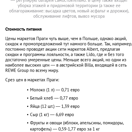
— регулирую батареи самостоятельно. В цену также входит
уборка этажей и придомовой территории (а также ее
облагораживание: высадка цветов, новый асфальт и дорожки),
обслуживание лифтов, вывоз мусора
Стоимость питания
Цены маркетов Праги чуть выше, чем в Польше, однако акций,
скидок и промопредложений тут намного больше. Так, например
постоянно проводят акции сети маркетов Albert, предлагая
скидки и программы лояльности, а также Lido, где и без того
достаточно умеренные цены. Меньше всего акций, но одни из
наиболее высоких цен — в австрийской Billa, входящей в сеть
REWE Group по всему миру.
Срез цен в маркетах Праги:
Молоко (1 л) — 0,71 евро
Белый хлеб — 0,77 евро
Яйца (12 шт.) — 1,39 евро
Сыр (1 кг) — 6,69 евро
Фрукты и овощи (яблоки, апельсины, помидоры,
картофель) — 0,59-1,77 евро за 1 кг