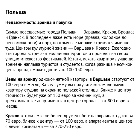
Польша
Недвижимость: аренда и покупка
Самые посещаемые города Польши — Варшава, Краков, Вроцла
и Гданьск. В последнем даже есть море (правда, холодное до
невозможности) и порт, поэтому все моряки стремятся именно
туда. Центры культурной жизни — Варшава и Краков. Ежегодно
эти города встречают миллионы туристов и проводят на своих
улицах множество фестивалей. Кстати, искать квартиру лучше до
времени наплыва туристов и студентов, когда разница месячной
цены аренды может достигать 100-150 евро.
Цены на аренду
однокомнатной квартиры в
Варшаве
стартуют о
100 евро в месяц. За эту сумму вы получите мегамаленькую
квартиру-студию на окраине польской столицы. Ближе к центру
стоимость будет уже от 150 евро за «единичку», а
трехкомнатные апартаменты в центре города — от 800 евро в
месяц.
Краков
в этом смысле более дружелюбен: на окраинах сдают за
70 евро, ближе к центру — от 100 евро, а апартаменты в центре
с двумя комнатами — за 220-250 евро.