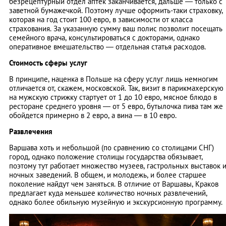
безрецептурный отдел аптек заканчивается, дальше — только с
заветной бумажечкой. Поэтому лучше оформить-таки страховку,
которая на год стоит 100 евро, в зависимости от класса
страхования. За указанную сумму ваш полис позволит посещать
семейного врача, консультироваться с докторами, однако
оперативное вмешательство — отдельная статья расходов.
Стоимость сферы услуг
В принципе, наценка в Польше на сферу услуг лишь немногим
отличается от, скажем, московской. Так, визит в парикмахерскую
на мужскую стрижку стартует от 1 до 10 евро, мясное блюдо в
ресторане среднего уровня — от 5 евро, бутылочка пива там же
обойдется примерно в 2 евро, а вина — в 10 евро.
Развлечения
Варшава хоть и небольшой (по сравнению со столицами СНГ)
город, однако положение столицы государства обязывает,
поэтому тут работает множество музеев, гастрольных выставок 
ночных заведений. В общем, и молодежь, и более старшее
поколение найдут чем заняться. В отличие от Варшавы, Краков
предлагает куда меньшее количество ночных развлечений,
однако более обильную музейную и экскурсионную программу.