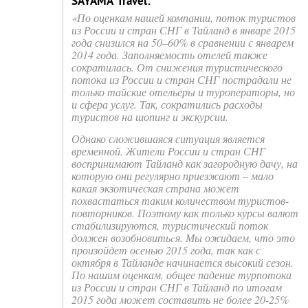
SAYAMA Travel:
«По оценкам нашей компании, поток туристов
из России и стран СНГ в Тайланд в январе 2015
года снизился на 50–60% в сравнении с январем
2014 года. Заполняемость отелей также
сократилась. От снижения туристического
потока из России и стран СНГ пострадали не
только тайские отельеры и туроператоры, но
и сфера услуг. Так, сократились расходы
туристов на шопинг и экскурсии.
Однако сложившаяся ситуация является
временной. Жители России и стран СНГ
воспринимают Тайланд как загородную дачу, на
которую они регулярно приезжают – мало
какая экзотическая страна может
похвастаться таким количеством туристов-
повторников. Поэтому как только курсы валют
стабилизируются, туристический поток
должен возобновитьcя. Мы ожидаем, что это
произойдет осенью 2015 года, так как с
октября в Тайланде начинается высокий сезон.
По нашим оценкам, общее падение турпотока
из России и стран СНГ в Тайланд по итогам
2015 года может составить не более 20-25%