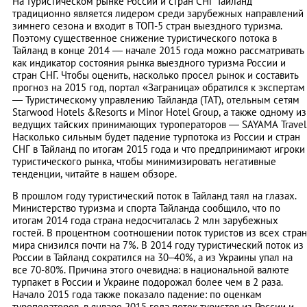
На туристическом рынке России и стран СНГ Тайланд
традиционно является лидером среди зарубежных направлений
зимнего сезона и входит в ТОП-5 стран выездного туризма.
Поэтому cущественное снижение туристического потока в
Тайланд в конце 2014 — начале 2015 года можно рассматривать
как индикатор состояния рынка выездного туризма России и
стран СНГ. Чтобы оценить, насколько просел рынок и составить
прогноз на 2015 год, портал «Заграница» обратился к экспертам
— Туристическому управлению Тайланда (ТАТ), отельным сетям
Starwood Hotels &Resorts и Minor Hotel Group, а также одному из
ведущих тайских принимающих туроператоров — SAYAMA Travel
Насколько сильным будет падение турпотока из России и стран
СНГ в Тайланд по итогам 2015 года и что предпринимают игроки
туристического рынка, чтобы минимизировать негативные
тенденции, читайте в нашем обзоре.
В прошлом году туристический поток в Тайланд таял на глазах.
Министерство туризма и спорта Тайланда сообщило, что по
итогам 2014 года страна недосчиталась 2 млн зарубежных
гостей. В процентном соотношении поток туристов из всех стран
мира снизился почти на 7%. В 2014 году туристический поток из
России в Тайланд сократился на 30–40%, а из Украины упал на
все 70-80%. Причина этого очевидна: в национальной валюте
турпакет в России и Украине подорожал более чем в 2 раза.
Начало 2015 года также показало падение: по оценкам
туроператоров, в январе 2015 года поток туристов из России и