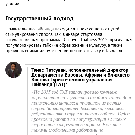
усилий.
Государственный подход
Правительство Тайланда находится в поиске новых путей
стимулирования спроса. Так, в январе стартовала
государственная программа Discover Thainess 2015, призванная
популяризировать тайские образ жизни и культуру, а также
привлечь внимание путешественников к отдыху в Тайланде.
Танес Петсуван, исполнительный директор
Департамента Европы, Африки и Ближнего
Востока Туристического управления
Тайланда (ТАТ):
«На 2015 год ТАТ запланировало комплекс
мероприятий по улучшению имиджа Тайланда и
привлечению интереса туристов из разных
стран. Запланированы фестивали, выставки,
ребрендинг пяти туристических сайтов. Будет
проведена работа по популяризации 12 новых
туристических регионов страны. Вместе с
такими глобальными работами по