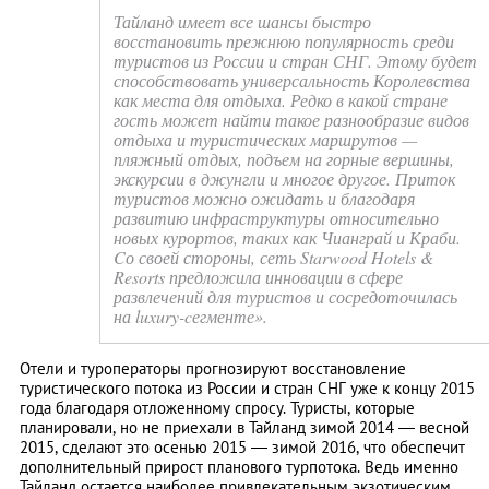
Тайланд имеет все шансы быстро
восстановить прежнюю популярность среди
туристов из России и стран СНГ. Этому будет
способствовать универсальность Королевства
как места для отдыха. Редко в какой стране
гость может найти такое разнообразие видов
отдыха и туристических маршрутов —
пляжный отдых, подъем на горные вершины,
экскурсии в джунгли и многое другое. Приток
туристов можно ожидать и благодаря
развитию инфраструктуры относительно
новых курортов, таких как Чианграй и Краби.
Cо своей стороны, сеть Starwood Hotels &
Resorts предложила инновации в сфере
развлечений для туристов и сосредоточилась
на luxury-cегменте».
Отели и туроператоры прогнозируют восстановление
туристического потока из России и стран СНГ уже к концу 2015
года благодаря отложенному спросу. Туристы, которые
планировали, но не приехали в Тайланд зимой 2014 — весной
2015, сделают это осенью 2015 — зимой 2016, что обеспечит
дополнительный прирост планового турпотока. Ведь именно
Тайланд остается наиболее привлекательным экзотическим