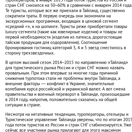
стран СНГ снизился на 50–60% в сравнении с январем 2014 года
Те туристы, которые все же приехали в Тайланд, существенно
сократили траты. В первую очередь они экономили на
экскурсионных программах, входящих в ценовой сегмент
«средний +», и на шопинге. Туристы реже приобретали товары
luxury-сегмента (такие как ювелирные изделия) и товары не
первой необходимости (изделия из латекса, дорогостоящая
тайская продукция для оздоровления). Соотношение
бронирования гостиниц категорий 3, 4 и 5 звезд сместилось в
сторону трехзвездочных.
В целом высокий сезон 2014–2015 по направлению «Тайланд»
для туристического рынка России и стран СНГ можно назвать
провальным. При этом впервые за многие годы причиной
снижения турпотока стали не проблемы внутри Тайланда, а
внешние факторы — конфликт в Украине, значительные
колебания курса российской и украинской валют. А вот смена
правительства и военный переворот в Тайланде, произошедшие
в 2014 году, напротив, положительно сказались на общей
ситуации в стране.
Несмотря на негативные тенденции, туроператоры, отельеры и
Туристическое управление Тайланда уверены, что по итогам 201
года поток туристов из России и стран СНГ cтабилизируется. Уже
сейчас все участники рынка прилагают для этого максимум