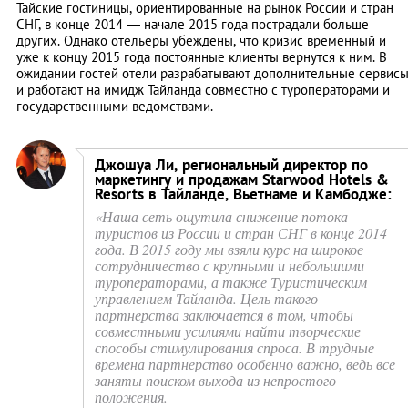
Тайские гостиницы, ориентированные на рынок России и стран
СНГ, в конце 2014 — начале 2015 года пострадали больше
других. Однако отельеры убеждены, что кризис временный и
уже к концу 2015 года постоянные клиенты вернутся к ним. В
ожидании гостей отели разрабатывают дополнительные сервис
и работают на имидж Тайланда совместно с туроператорами и
государственными ведомствами.
Джошуа Ли, региональный директор по
маркетингу и продажам Starwood Hotels &
Resorts в Тайланде, Вьетнаме и Камбодже:
«Наша сеть ощутила снижение потока
туристов из России и стран СНГ в конце 2014
года. В 2015 году мы взяли курс на широкое
сотрудничество с крупными и небольшими
туроператорами, а также Туристическим
управлением Тайланда. Цель такого
партнерства заключается в том, чтобы
совместными усилиями найти творческие
способы стимулирования спроса. В трудные
времена партнерство особенно важно, ведь все
заняты поиском выхода из непростого
положения.