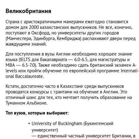
Великобритания
Страна с аристократичными манерами ежегодно становится
домом для 2000 казахстанских выпускников. Не все, конечно,
поступают в Оксфорд, но университеты других городов
(Манчестера, Эдинбурга, Кембриджа) распахивают двери перед
жаждущими знаний.
Для поступления в вузы Англии необходимо хорошее знание
языка (IELTS для бакалавриата — 6.0-6.5, для магистратуры и
MBA — 6.5-7.0). Также необходимо сдать британский экзамен A-
levels или пройти обучение по европейской программе In­terna­ti­
onal Baccalaureate.
Кстати, достаточно часто в Казахстане среди выпускников
проводятся конкурсы с грантами на обучение в Англии. Это
отличный шанс для тех, кто мечтает получить образование на
Туманном Альбионе.
Топ вузов, которые выбирают:
University of Buckingham (Букингемский
университет)
— единственный частный университет Британии, в