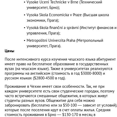
Vysoke Uceni Technicke v Brne (Технический
университет, Брно);
Vysoka Skola Economicka v Praze (Высшая школа
экономики, Прага);
Vysoká škola finanční a správní (Институт финансов и
управления, Прага);
Metropolitni Univerzita Praha (Метропольный
университет, Прага).
Цены
После интенсивного курса изучения чешского языка абитуриент
имеет право на бесплатное образование в государственных
вузах (на чешском языке). Также в университетах реализуются
программы на английском (стоимость в год $3000-8000) и
русском языках ($2800-4500 в год).
Проживание в Чехии имеет свои особенности. Так, не при
каждом университете есть свои студенческие городки, поэтому
часто встречаются смешанные общежития, в которых живут
студенты разных вузов. Общежитие для себя можно
забронировать (бесплатно или за $50-100 — зависит от условий)
которые после поселения идут в счет оплаты жилья. Средняя
стоимость проживания в Брно — $130-170 в месяц в