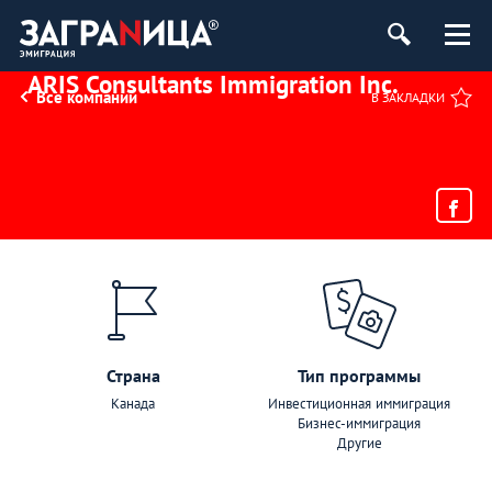
ARIS Consultants Immigration Inc.
Все компании
В ЗАКЛАДКИ
Страна
Тип программы
Канада
Инвестиционная иммиграция
Бизнес-иммиграция
Другие