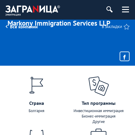
Markony Immigration Services LLP
Все компании
В ЗАКЛАДКИ
Страна
Тип программы
Болгария
Инвестиционная иммиграция
Бизнес-иммиграция
Другие