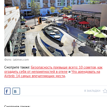
Фото: latimes.com
Смотрите также:
Безопасность превыше всего: 10 советов, как
оградить себя от неприятностей в отеле
и
Что арендовать на
Airbnb: 14 самых впечатляющих мести
.
В ЗАКЛАДКИ
Смотрите также: