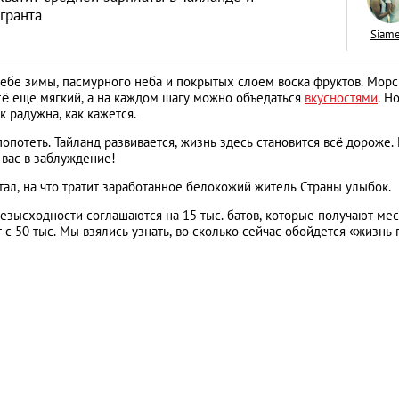
гранта
Siam
 тебе зимы, пасмурного неба и покрытых слоем воска фруктов. Мор
сё еще мягкий, а на каждом шагу можно объедаться
вкусностями
. Н
Как открыть бизне
ак радужна, как кажется.
Словакии: процед
опотеть. Тайланд развивается, жизнь здесь становится всё дороже.
 вас в заблуждение!
иностранцев
АНАЛИТИЧЕСКИЕ СТАТЬИ
ал, на что тратит заработанное белокожий житель Страны улыбок.
безысходности соглашаются на 15 тыс. батов, которые получают ме
с 50 тыс. Мы взялись узнать, во сколько сейчас обойдется «жизнь 