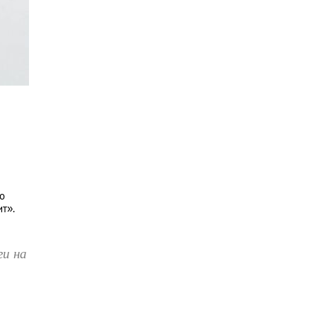
но
ит».
ги на