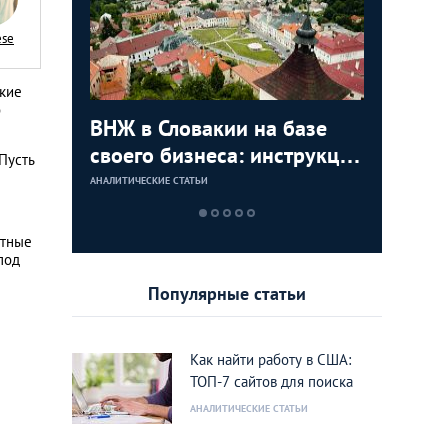
ese
ские
о
с в
ВНЖ в Словакии на базе
Деньги л
Зарплат
Виза в К
ура для
своего бизнеса: инструкция
тайских
выгодно
переехат
 Пусть
для граждан СНГ
столице
кленово
АНАЛИТИЧЕСКИЕ СТАТЬИ
АНАЛИТИЧЕСКИЕ 
АНАЛИТИЧЕСКИЕ 
АНАЛИТИЧЕСКИЕ 
стные
под
Популярные статьи
Как найти работу в США:
ТОП-7 сайтов для поиска
АНАЛИТИЧЕСКИЕ СТАТЬИ