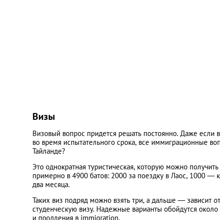
Украина
Франция
Черногория
Эстония
Визы
Другие
Визовый вопрос придется решать постоянно. Даже если в
во время испытательного срока, все иммиграционные воп
Тайланде?
Это однократная туристическая, которую можно получить 
примерно в 4900 батов: 2000 за поездку в Лаос, 1000 — к
два месяца.
Таких виз подряд можно взять три, а дальше — зависит 
студенческую визу. Надежные варианты обойдутся около 3
и продления в immigration.