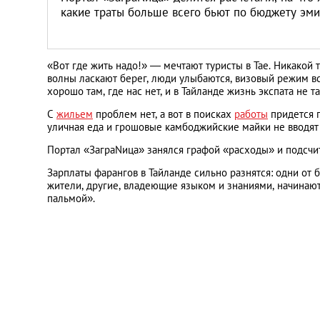
Литва
какие траты больше всего бьют по бюджету эми
Мальта
«Вот где жить надо!» — мечтают туристы в Тае. Никакой
волны ласкают берег, люди улыбаются, визовый режим в
Польша
хорошо там, где нас нет, и в Тайланде жизнь экспата не т
С
жильем
проблем нет, а вот в поисках
работы
придется п
Португалия
уличная еда и грошовые камбоджийские майки не вводят
Портал «ЗаграNица» занялся графой «расходы» и подсчит
Россия
Зарплаты фарангов в Тайланде сильно разнятся: одни от 
жители, другие, владеющие языком и знаниями, начинают 
пальмой».
Словакия
Словения
США
Таиланд