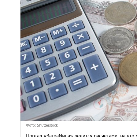
Венгрия
Германия
Греция
Испания
Казахстан
Канада
Кипр
Латвия
Фото: Shutterstock
Портал «ЗаграNица» делится расчетами, на что 