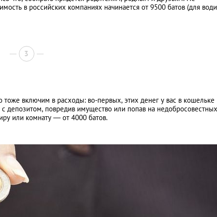
оимость в российских компаниях начинается от 9500 батов (для вод
3
о тоже включим в расходы: во-первых, этих денег у вас в кошельке
ся с депозитом, повредив имущество или попав на недобросовестны
тиру или комнату — от 4000 батов.