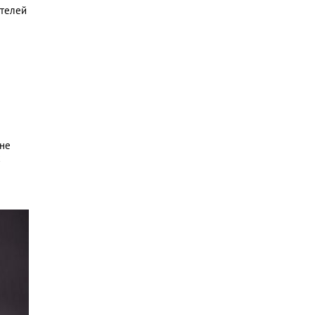
ителей
 не
х