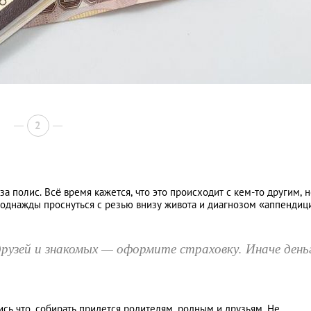
2
а полис. Всё время кажется, что это происходит с кем-то другим, 
 однажды проснуться с резью внизу живота и диагнозом «аппендиц
рузей и знакомых — оформите страховку. Иначе день
чись что, собирать придется родителям, родным и друзьям. Не