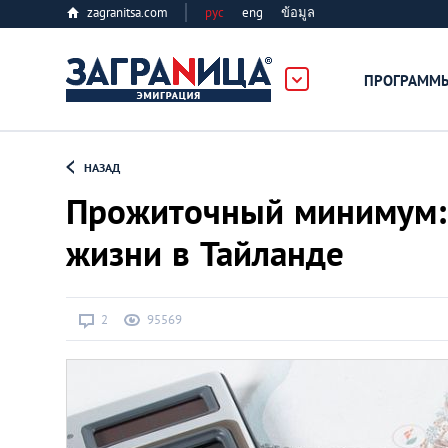
zagranitsa.com
рус
eng
ข้อมูล
ПРОГРАММ
Loading...
НАЗАД
Прожиточный минимум: 
жизни в Тайланде
Все страны
2
95569
Болгария
Великобритания